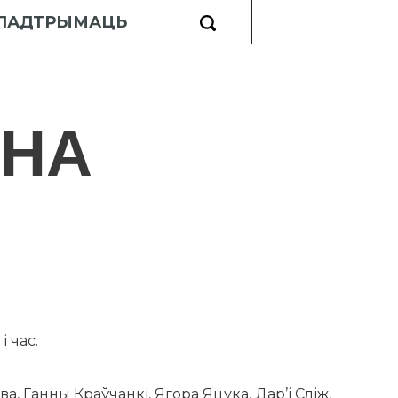
ПАДТРЫМАЦЬ
ОНА
і час.
а, Ганны Краўчанкі, Ягора Яцука, Дар’і Сліж,