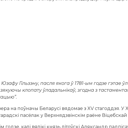
зафу Гільзэну, пасля якога ў 1781-ым годзе гэтае ў
. Дзякуючы клопату ўладальнікаў, згодна з тастамент
кацыю”.
ера на поўначы Беларусі вядомае з XV стагоддзя. У X
гарадскі пасёлак у Верхнядзвінскім раёне Віцебскай 
 годзе, калі вялікі князь літоўскі Аляксандр падпісаў