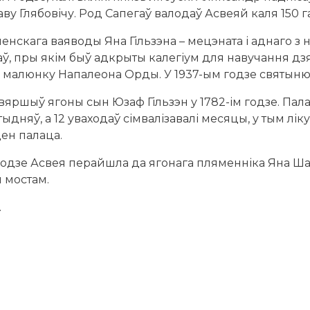
у Глябовічу. Род Сапегаў валодаў Асвеяй каля 150 г
енскага ваяводы Яна Гільзэна – мецэната і аднаго з
ў, пры якім быў адкрыты калегіум для навучання дзяц
а малюнку Напалеона Орды. У 1937-ым годзе святыню 
авяршыў ягоны сын Юзаф Гільзэн у 1782-ім годзе. Пал
тыдняў, а 12 уваходаў сімвалізавалі месяцы, у тым лі
цен палаца.
годзе Асвея перайшла да ягонага пляменніка Яна Шад
м мостам.
.