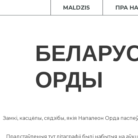
MALDZIS
ПРА Н
БЕЛАРУ
ОРДЫ
Замкі, касцёлы, сядзібы, якія Напалеон Орда паспеў 
Прадстаўленыя тут літаграфіі былі набытыя на аўкц