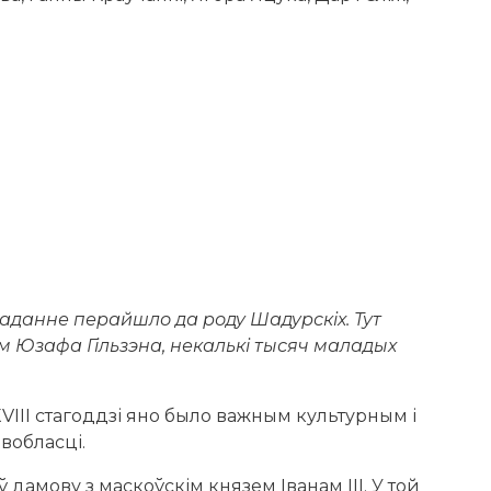
ладанне перайшло да роду Шадурскіх. Тут
ам Юзафа Гільзэна, некалькі тысяч маладых
VIII стагоддзі яно было важным культурным і
вобласці.
 дамову з маскоўскім князем Іванам III. У той