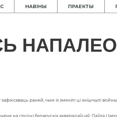
АС
НАВІНЫ
ПРАЕКТЫ
СЬ НАПАЛЕ
зафіксаваць раней, чым іх змянілі ці знішчылі войны 
ыёне на сродкі беларускіх ахвярадаўцаў: Паўла Царов