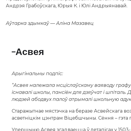
Андрэя Грабоўскага, Юрыя К. і Юлі Андрыянавай.
Аўтарка здымкаў — Аліна Мазавец
Асвея
Арыгінальны подпіс:
“Асвея належала мсціслаўскаму ваяводу графу Ю
існавалі школы, пансіён для дзяўчат і шпіталь
людзей абодвух палоў атрымалі школьную аду
Старажытнае мястэчка на беразе Асвейскага воз
асветніцкім цэнтрам Віцебшчыны. Сёння – гэта 
Упершыню Асвея згадваецца ў летапісах у 1503-ім