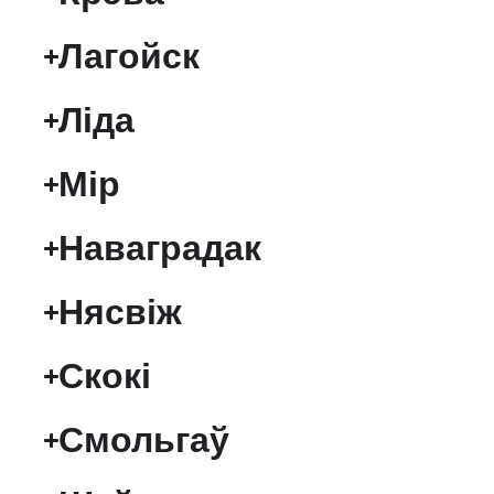
Лагойск
Ліда
Мір
Наваградак
Нясвіж
Скокі
Смольгаў