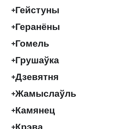
Гейстуны
Геранёны
Гомель
Грушаўка
Дзевятня
Жамыслаўль
Камянец
Крэва