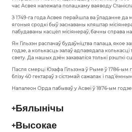
час Асвея належала полацкаму ваяводу Станіслав
З 1749-га года Асвея перайшла ва ўладанне да м
ягоныя сродкі быў заснаваны кляштар місіянера
пабудаваны касцёл місіянераў, бачны справа н
Ян Гільзэн распачаў будаўніцтва палаца, якое з
годзе, а колькасць залаў адпавядала колькасці 
свету. Да нашых дзён захаваліся толькі рэшткі с
Пасля смерці Юзафа Гільзэна ў Рыме ў 1786-ым 
блізу 40 гектараў з сістэмай сажалак і пад’ёмны
Напалеон Орда пабываў у Асвеі ў 1876-ым годзе
Бялынічы
Высокае