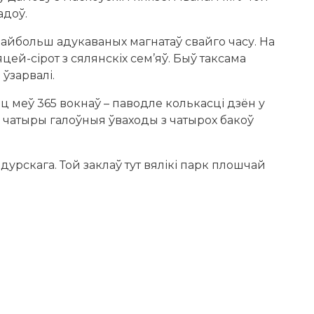
адоў.
 найбольш адукаваных магнатаў свайго часу. На
ей-сірот з сялянскіх сем’яў. Быў таксама
ўзарвалі.
ац меў 365 вокнаў – паводле колькасці дзён у
ку чатыры галоўныя ўваходы з чатырох бакоў
урскага. Той заклаў тут вялікі парк плошчай