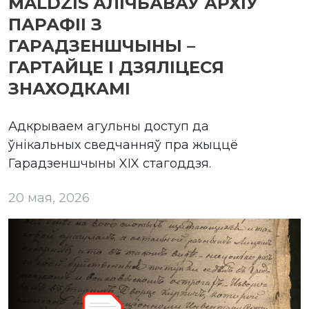
MALDZIS АЛІЧБАВАЎ АРХІЎ
ПАРАФІІ З
ГАРАДЗЕНШЧЫНЫ –
ГАРТАЙЦЕ І ДЗЯЛІЦЕСЯ
ЗНАХОДКАМІ
Адкрываем агульны доступ да
ўнікальных сведчанняў пра жыццё
Гарадзеншчыны XIX стагоддзя.
20 мая, 2026