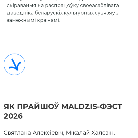
скіраваныя на распрацоўку своеасаблівага
даведніка беларускіх культурных сувязяў з
замежнымі краінамі.
ЯК ПРАЙШОЎ MALDZIS-ФЭСТ
2026
Святлана Алексіевіч, Мікалай Халезін,