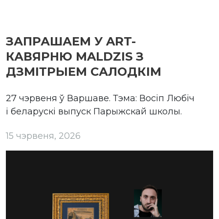
ЗАПРАШАЕМ У ART-
КАВЯРНЮ MALDZIS З
ДЗМІТРЫЕМ САЛОДКІМ
27 чэрвеня ў Варшаве. Тэма: Восіп Любіч
і беларускі выпуск Парыжскай школы.
15 чэрвеня, 2026