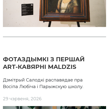
ФОТАЗДЫМКІ З ПЕРШАЙ
ART-КАВЯРНІ MALDZIS
Дзмітрый Салодкі распавядае пра
Восіпа Любіча і Парыжскую школу.
29 чэрвеня, 2026