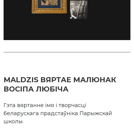
MALDZIS ВЯРТАЕ МАЛЮНАК
ВОСІПА ЛЮБІЧА
Гэта вяртанне імя і творчасці
беларускага прадстаўніка Парыжскай
школы.