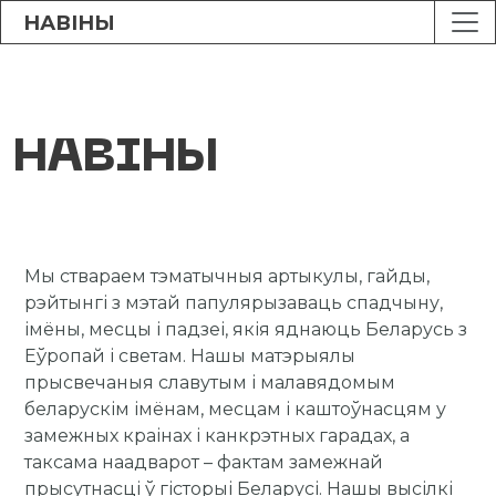
НАВІНЫ
НАВІНЫ
Мы ствараем тэматычныя артыкулы, гайды,
рэйтынгі з мэтай папулярызаваць спадчыну,
імёны, месцы і падзеі, якія яднаюць Беларусь з
Еўропай і светам. Нашы матэрыялы
прысвечаныя славутым і малавядомым
беларускім імёнам, месцам і каштоўнасцям у
замежных краінах і канкрэтных гарадах, а
таксама наадварот – фактам замежнай
прысутнасці ў гісторыі Беларусі. Нашы высілкі