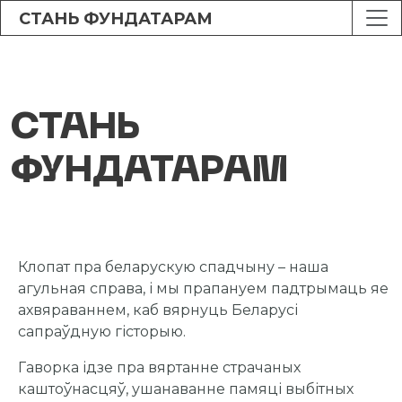
СТАНЬ ФУНДАТАРАМ
СТАНЬ
ФУНДАТАРАМ
Клопат пра беларускую спадчыну – наша
агульная справа, і мы прапануем падтрымаць яе
ахвяраваннем, каб вярнуць Беларусі
сапраўдную гісторыю.
Гаворка ідзе пра вяртанне страчаных
каштоўнасцяў, ушанаванне памяці выбітных