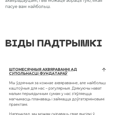
ахвярадаўцамі, і вы можаце абраць тую, якая
пасуе вам найбольш.
ВІДЫ ПАДТРЫМКІ
ШТОМЕСЯЧНЫЯ АХВЯРАВАННІ АД
СУПОЛЬНАСЦІ ФУНДАТАРАЎ
Мы ўдзячныя за кожнае ахвяраванне, але найбольш
каштоўныя для нас – рэгулярныя. Дзякуючы нават
малым перыядычным сумам у нас з’яўляецца
магчымасць планаваць і займацца доўгатэрміновымі
праектамі.
Напрыклад, мы можам скіраваць свае высілкі ў