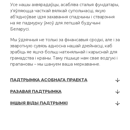
Усе нашы ахвярадаўцы, асабліва сталыя фундатары,
з’яўляюцца часткай вялікай супольнасці, якую
аб’ядноўвае ідэя захавання спадчыны і стварэння
на яе падмурку ўмоў для лепшай будучыні
Беларусі.
Мы ўдзячныя не толькі за фінансавыя сродкі, але і за
зваротную сувязь адносна нашай дзейнасці, каб
зрабіць яе яшчэ больш натхняльнай і карыснай для
грамадства і краіны. Таму пішыце нам свае водгукі і
прапановы – мы шануем ваша меркаванне.
ПАДТРЫМКА АСОБНАГА ПРАЕКТА
РАЗАВАЯ ПАДТРЫМКА
ІНШЫЯ ВІДЫ ПАДТРЫМКІ