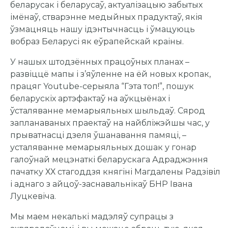
беларусак і беларусаў, актуалізацыю забытых
імёнаў, стварэнне медыйных прадуктаў, якія
ўзмацняць нашу ідэнтычнасць і ўмацуюць
вобраз Беларусі як еўрапейскай краіны.
У нашых штодзённых працоўных планах –
развіццё мапы і з’яўленне на ёй новых кропак,
працяг Youtube-серыяла “Гэта топ!”, пошук
беларускіх артэфактаў на аўкцыёнах і
ўсталяванне мемарыяльных шыльдаў. Сярод
запланаваных праектаў на найбліжэйшы час, у
прыватнасці дзеля ўшанавання памяці, –
усталяванне мемарыяльных дошак у гонар
галоўнай мецэнаткі беларускага Адраджэння
пачатку ХХ стагоддзя княгіні Магдалены Радзівіл
і аднаго з айцоў-заснавальнікаў БНР Івана
Луцкевіча.
Мы маем некалькі мадэляў супрацы з