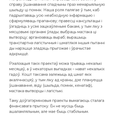
справу ўшанавання спадчыны праз мемарыяльную
шыльду ці помнік. Наша роля палягае ў тым, каб
падрыхтаваць усю неабходную інфармацыю і
сфармуляваць прапанову; правесці кансультацыі і
ўзгадніць з усімі зацікаўленымі бакамі, у тым ліку з
мясцовымі органамі ўлады; выбраць мастака ці
вытворцу; арганізаваць выраб; вырашыць
транспартна-лагістычныя і шматлікія іншыя пытанні
ды нарэшце зладзіць прыгожае і ўрачыстае
адкрыццё.
Рэалізацыя такіх праектаў можа трываць некалькі
месяцаў, а ў некаторых выпадках – нават некалькіх
гадоў. Кошт таксама залежыць ад шмат якіх
акалічнасцяў, у тым ліку ад краіны, дзе плануецца
ўшанаванне, віду (шыльда, помнік, кенатаф),
мастака-вытворцы і лагістыкі.
Таму доўгатэрміновыя праекты вымагаюць сталага
фінансавага прытоку. Ён не мусіць быць
ашаламляльным, але мае быць стабільным.