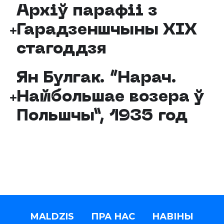
Архіў парафіі з
Гарадзеншчыны XIX
стагоддзя
Ян Булгак. “Нарач.
Найбольшае возера ў
Польшчы”, 1935 год
MALDZIS
ПРА НАС
НАВІНЫ