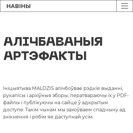
НАВІНЫ
АЛІЧБАВАНЫЯ
АРТЭФАКТЫ
Ініцыятыва MALDZIS алічбоўвае рэдкія выданні,
рукапісы і архіўныя зборы, ператвараючы іх у PDF-
файлы і публікуючы на сайце ў адкрытым
доступе. Такім чынам мы захоўваем спадчыну ад
знікнення і робім яе даступнай усім.