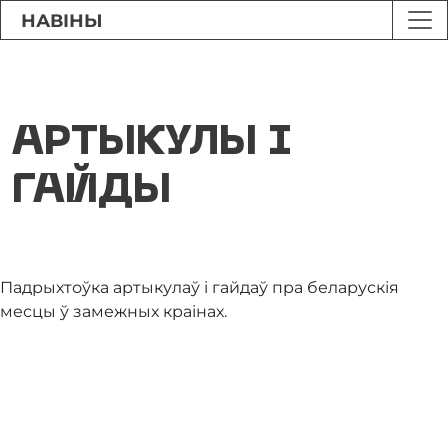
НАВІНЫ
АРТЫКУЛЫ І
ГАЙДЫ
Падрыхтоўка артыкулаў і гайдаў пра беларускія
месцы ў замежных краінах.