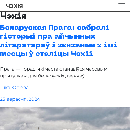
ЧЭХІЯ
Чэхія
Беларуская Прага: сабралі
гісторыі пра айчынных
літаратараў і звязаныя з імі
месцы ў сталіцы Чэхіі
Прага — горад, які часта станавіўся часовым
прытулкам для беларускіх дзеячаў.
Ліка Юр’ева
23 верасня, 2024