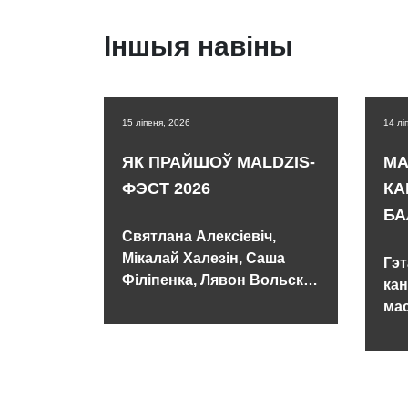
Іншыя навіны
15 ліпеня, 2026
14 лі
ЯК ПРАЙШОЎ MALDZIS-
MA
ФЭСТ 2026
КА
БА
Святлана Алексіевіч,
Мікалай Халезін, Саша
Гэт
Філіпенка, Лявон Вольскі і
кан
каля 300 гасцей.
мас