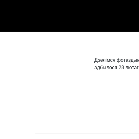
Дзелімся фотаздым
адбылося 28 лютага