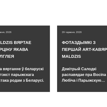
пеня, 2026
29 чэрвеня, 2026
LDZIS ВЯРТАЕ
ФОТАЗДЫМКІ З
РЦІНУ ЯКАВА
ПЕРШАЙ ART-КАВЯР
ЛГЛЕЯ
MALDZIS
а вяртанне ў беларускі
Дзмітрый Салодкі
тэкст парыжскага
распавядае пра Восіпа
така родам з Беларусі.
Любіча і Парыжскую
школу.