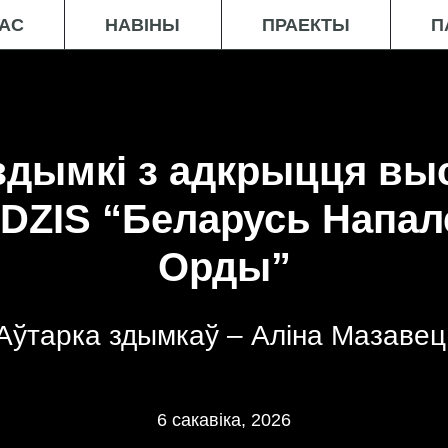
НАС
НАВІНЫ
ПРАЕКТЫ
П
здымкі з адкрыцця вы
DZIS “Беларусь Напал
Орды”
Аўтарка здымкаў – Аліна Мазавец
6 сакавіка, 2026