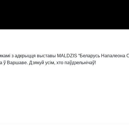
камі з адкрыцця выставы MALDZIS “Беларусь Напалеона О
 ў Варшаве. Дзякуй усім, хто паўдзельнічаў!