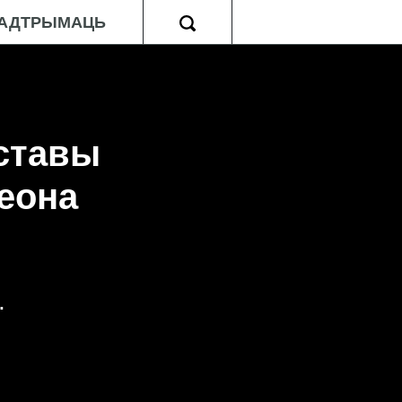
АДТРЫМАЦЬ
ставы
еона
.