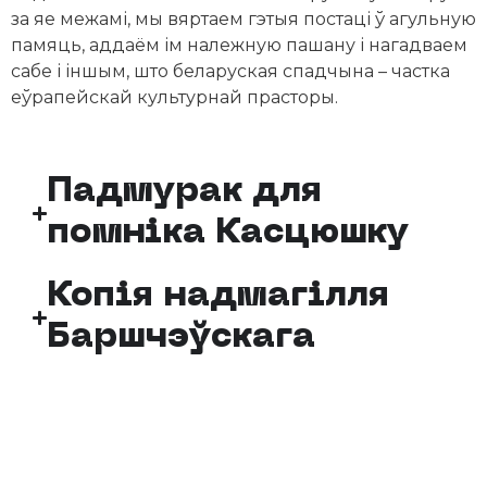
за яе межамі, мы вяртаем гэтыя постаці ў агульную
памяць, аддаём ім належную пашану і нагадваем
сабе і іншым, што беларуская спадчына – частка
еўрапейскай культурнай прасторы.
Падмурак для
помніка Касцюшку
Копія надмагілля
Баршчэўскага