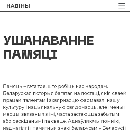
НАВІНЫ
УШАНАВАННЕ
ПАМЯЦІ
Памяць – гэта тое, што робіць нас народам.
Беларуская гісторыя багатая на постаці, якія сваёй
працай, талентам і ахвярнасцю фармавалі нашу
культуру і нацыянальную свядомасць, але імёны і
месцы, звязаныя з імі, часта застаюцца забытымі
або раскіданымі па свеце. Аднаўляючы помнікі,
надмагіллі і памятныя знакі беларусам у Беларусі і