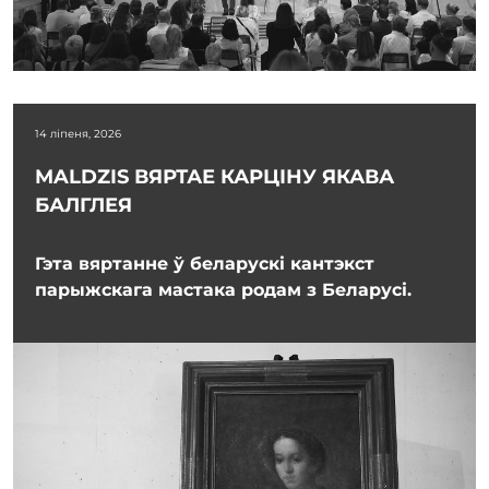
14 ліпеня, 2026
MALDZIS ВЯРТАЕ КАРЦІНУ ЯКАВА
БАЛГЛЕЯ
Гэта вяртанне ў беларускі кантэкст
парыжскага мастака родам з Беларусі.