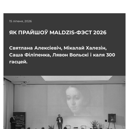
15 ліпеня, 2026
ЯК ПРАЙШОЎ MALDZIS-ФЭСТ 2026
Святлана Алексіевіч, Мікалай Халезін,
Саша Філіпенка, Лявон Вольскі і каля 300
гасцей.