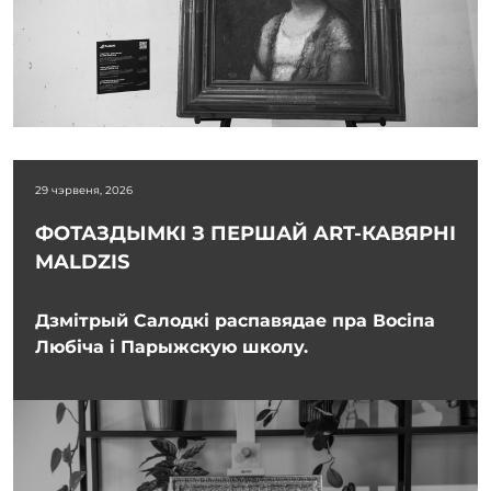
29 чэрвеня, 2026
ФОТАЗДЫМКІ З ПЕРШАЙ ART-КАВЯРНІ
MALDZIS
Дзмітрый Салодкі распавядае пра Восіпа
Любіча і Парыжскую школу.