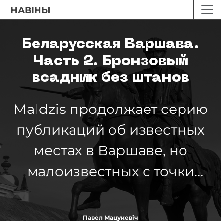
НАВІНЫ
Беларусская Варшава.
Часть 2. Бронзовый
всадник без штанов
Maldzis продолжает серию
публикаций об известных
местах в Варшаве, но
малоизвестных с точки
зрения своих связей с
Беларусью.
Павел Мацукевіч