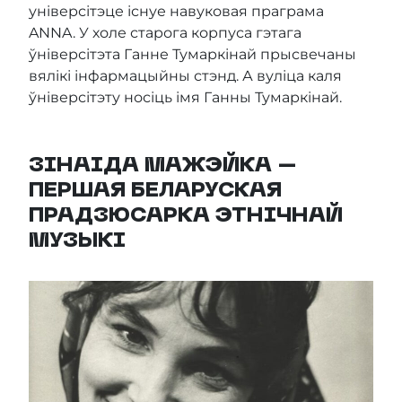
універсітэце існуе навуковая праграма
ANNA. У холе старога корпуса гэтага
ўніверсітэта Ганне Тумаркінай прысвечаны
вялікі інфармацыйны стэнд. А вуліца каля
ўніверсітэту носіць імя Ганны Тумаркінай.
ЗІНАІДА МАЖЭЙКА –
ПЕРШАЯ БЕЛАРУСКАЯ
ПРАДЗЮСАРКА ЭТНІЧНАЙ
МУЗЫКІ