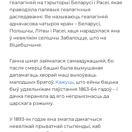
геалагіняй на тэрыторыі Беларусі і Расеі, якая
праводзіла палявыя геалагічныя
даследаванні. Яе называюць геалагіняй
адначасова чатырох краін – Беларусі,
Польшчы, Літвы і Расеі, хаця нарадзілася яна
ў невялікім селішчы Забалоцце, што на
Віцебшчыне.
Ганна шмат займалася самаадукацыяй, бо
пасля смерці бацькі была вымушаная
дапамагаць хворай маці выхоўваць
малодшых братоў.
Кажуць
, што ейны бацька
быў удзельнікам паўстання 1863-64 гадоў – і
дачка пераняла ад яго непрыязнасць да
царскага рэжыму.
У 1893-ім годзе яна змагла дамагчыся
невялікай прыватнай стыпендыі, каб