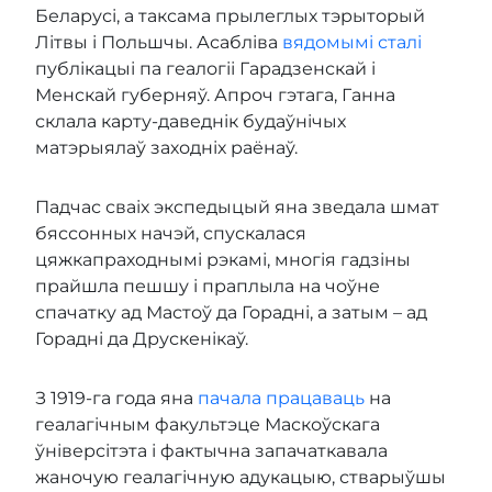
Беларусі, а таксама прылеглых тэрыторый
Літвы і Польшчы. Асабліва
вядомымі сталі
публікацыі па геалогіі Гарадзенскай і
Менскай губерняў. Апроч гэтага, Ганна
склала карту-даведнік будаўнічых
матэрыялаў заходніх раёнаў.
Падчас сваіх экспедыцый яна зведала шмат
бяссонных начэй, спускалася
цяжкапраходнымі рэкамі, многія гадзіны
прайшла пешшу і праплыла на чоўне
спачатку ад Мастоў да Горадні, а затым – ад
Горадні да Друскенікаў.
З 1919-га года яна
пачала працаваць
на
геалагічным факультэце Маскоўскага
ўніверсітэта і фактычна запачаткавала
жаночую геалагічную адукацыю, стварыўшы