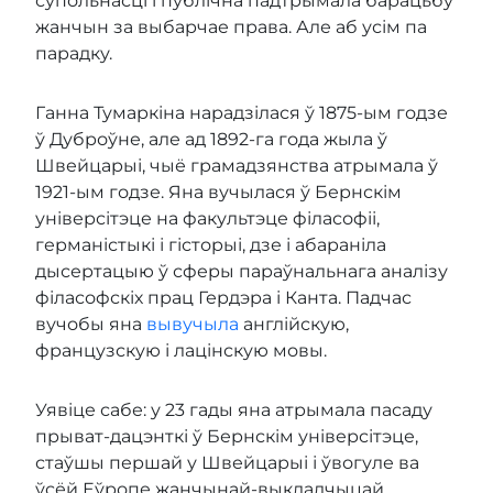
супольнасці і публічна падтрымала барацьбу
жанчын за выбарчае права. Але аб усім па
парадку.
Ганна Тумаркіна нарадзілася ў 1875-ым годзе
ў Дуброўне, але ад 1892-га года жыла ў
Швейцарыі, чыё грамадзянства атрымала ў
1921-ым годзе. Яна вучылася ў Бернскім
універсітэце на факультэце філасофіі,
германістыкі і гісторыі, дзе і абараніла
дысертацыю ў сферы параўнальнага аналізу
філасофскіх прац Гердэра і Канта. Падчас
вучобы яна
вывучыла
англійскую,
французскую і лацінскую мовы.
Уявіце сабе: у 23 гады яна атрымала пасаду
прыват-дацэнткі ў Бернскім універсітэце,
стаўшы першай у Швейцарыі і ўвогуле ва
ўсёй Еўропе жанчынай-выкладчыцай