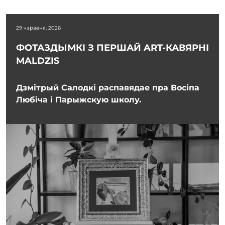
29 чэрвеня, 2026
ФОТАЗДЫМКІ З ПЕРШАЙ ART-КАВЯРНІ
MALDZIS
Дзмітрый Салодкі распавядае пра Восіпа
Любіча і Парыжскую школу.