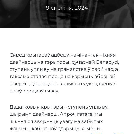
9 снежня, 2024
Сярод крытэраў адбору намінантак – іхняя
дзейнасць на тэрыторыі сучаснай Беларусі,
ступень уплыву на грамадства ў свой час, а
таксама сталая праца на карысць абранай
сферы і, адпаведна, колькасць укладзеных
сілаў, сродкаў і часу.
Дадатковыя крытэры – ступень уплыву,
шырыня дзейнасці. Апроч гэтага, мы
імкнуліся звярнуць увагу на забытых
жанчын, каб наноў адкрыць іх імёны.