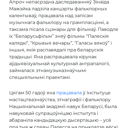
Апроч непасрэдна даследаванняў Зінаіда
Мажэйка ладзіла канцэрты фальклорных
калектываў, працавала над запісам
музычнага фальклору на грампласцінкі, а
таксама пісала сцэнары для фільмаў. Паводле
іх “Беларусьфільм” зняў фільмы “Палескія
калядкі”, “Крывыя вечары”, “Галасы вякоў” і
іншыя, якія распавядалі пра беларускія
традыцыі. Яна распрацавала кірунак
аўдыявізуальнай культурнай антрапалогіі,
займалася этнамузыказнаўчымі
спецыяльнымі праектамі.
Цягам 50 гадоў яна
працавала
ў Інстытуце
мастацтвазнаўства, этнаграфіі і фальклору
Нацыянальнай акадэміі навук Беларусі, была
навуковай супрацоўніцаю інстытута і
абараніла кандыдацкую дысертацыю – усё
пра тыя ж спевы Палесся на прыкладзе вёскі