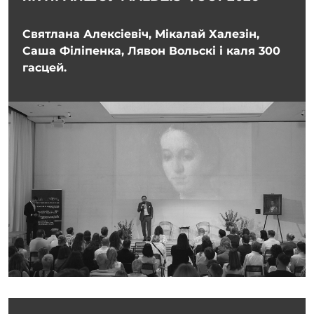
Святлана Алексіевіч, Мікалай Халезін,
Саша Філіпенка, Лявон Вольскі і каля 300
гасцей.