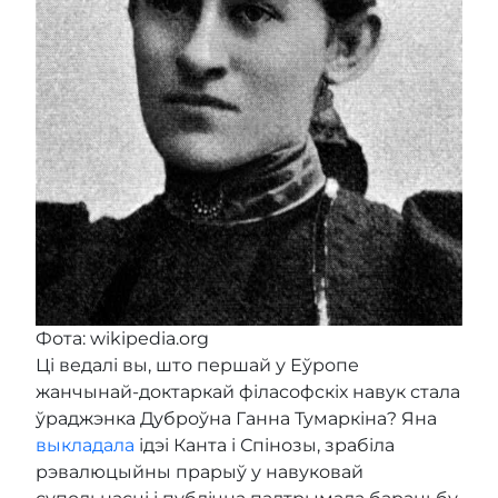
Фота: wikipedia.org
Ці ведалі вы, што першай у Еўропе
жанчынай-доктаркай філасофскіх навук стала
ўраджэнка Дуброўна Ганна Тумаркіна? Яна
выкладала
ідэі Канта і Спінозы, зрабіла
рэвалюцыйны прарыў у навуковай