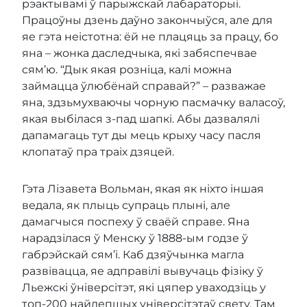
рэактывамі ў парыжскай лабараторыі.
Працоўны дзень даўно закончыўся, але для
яе гэта неістотна: ёй не плацяць за працу, бо
яна – жонка даследчыка, які забяспечвае
сям’ю. “Дык якая розніца, калі можна
займацца ўлюбёнай справай?” – разважае
яна, здзьмухваючы чорную пасмачку валасоў,
якая выбілася з-пад шапкі. Абы дазвалялі
дапамагаць тут ды мець крыху часу пасля
клопатаў пра траіх дзяцей.
Гэта Лізавета Вольман, якая як ніхто іншая
ведала, як плыць супраць плыні, але
дамагчыся поспеху ў сваёй справе. Яна
нарадзілася ў Менску ў 1888-ым годзе ў
габрэйскай сям’і. Каб дзяўчынка магла
развівацца, яе адправілі вывучаць фізіку ў
Льежскі ўніверсітэт, які цяпер уваходзіць у
топ-200 найлепшых універсітэтаў свету. Там