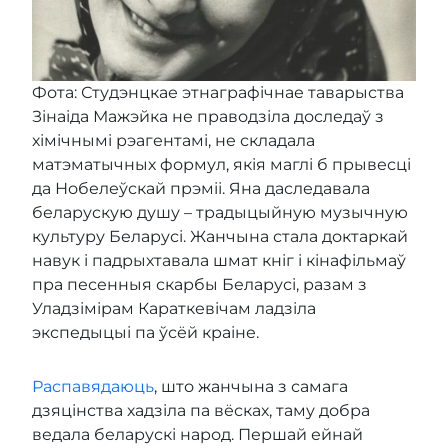
Фота: Студэнцкае этнаграфічнае таварыства
Зінаіда Мажэйка не праводзіла доследаў з
хімічнымі рэагентамі, не складала
матэматычных формул, якія маглі б прывесці
да Нобелеўскай прэміі. Яна даследавала
беларускую душу – традыцыйную музычную
культуру Беларусі. Жанчына стала доктаркай
навук і падрыхтавала шмат кніг і кінафільмаў
пра песенныя скарбы Беларусі, разам з
Уладзімірам Караткевічам ладзіла
экспедыцыі па ўсёй краіне.
Распавядаюць
, што жанчына з самага
дзяцінства хадзіла па вёсках, таму добра
ведала беларускі народ. Першай ейнай