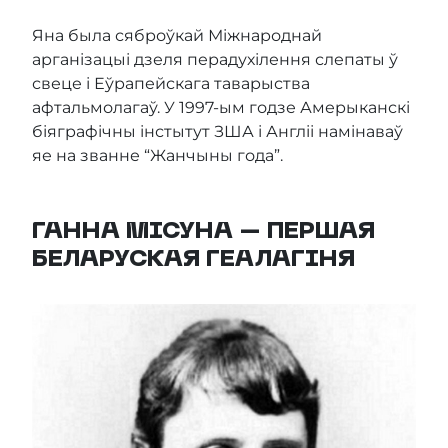
Яна была сяброўкай Міжнароднай
арганізацыі дзеля перадухілення слепаты ў
свеце і Еўрапейскага таварыства
афтальмолагаў. У 1997-ым годзе Амерыканскі
біяграфічны інстытут ЗША і Англіі намінаваў
яе на званне “Жанчыны года”.
ГАННА МІСУНА – ПЕРШАЯ
БЕЛАРУСКАЯ ГЕАЛАГІНЯ