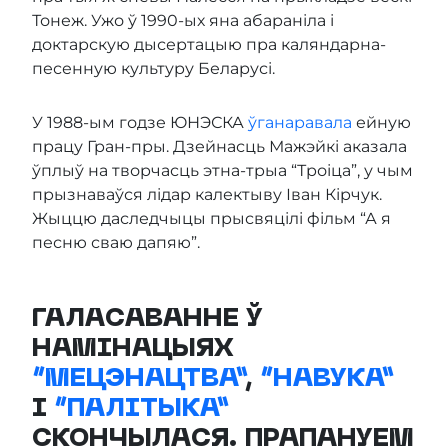
Тонеж. Ужо ў 1990-ых яна абараніла і
доктарскую дысертацыю пра каляндарна-
песенную культуру Беларусі.
У 1988-ым годзе ЮНЭСКА
ўганаравала
ейную
працу Гран-пры. Дзейнасць Мажэйкі аказала
ўплыў на творчасць этна-трыа “Троіца”, у чым
прызнаваўся лідар калектыву Іван Кірчук.
Жыццю даследчыцы прысвяцілі фільм “А я
песню сваю дапяю”.
ГАЛАСАВАННЕ Ў
НАМІНАЦЫЯХ
“МЕЦЭНАЦТВА”
,
“НАВУКА”
І
“ПАЛІТЫКА”
СКОНЧЫЛАСЯ. ПРАПАНУЕМ