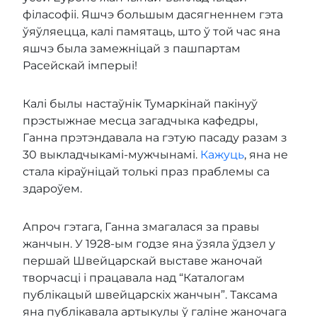
філасофіі. Яшчэ большым дасягненнем гэта
ўяўляецца, калі памятаць, што ў той час яна
яшчэ была замежніцай з пашпартам
Расейскай імперыі!
Калі былы настаўнік Тумаркінай пакінуў
прэстыжнае месца загадчыка кафедры,
Ганна прэтэндавала на гэтую пасаду разам з
30 выкладчыкамі-мужчынамі.
Кажуць
, яна не
стала кіраўніцай толькі праз праблемы са
здароўем.
Апроч гэтага, Ганна змагалася за правы
жанчын. У 1928-ым годзе яна ўзяла ўдзел у
першай Швейцарскай выставе жаночай
творчасці і працавала над “Каталогам
публікацый швейцарскіх жанчын”. Таксама
яна публікавала артыкулы ў галіне жаночага