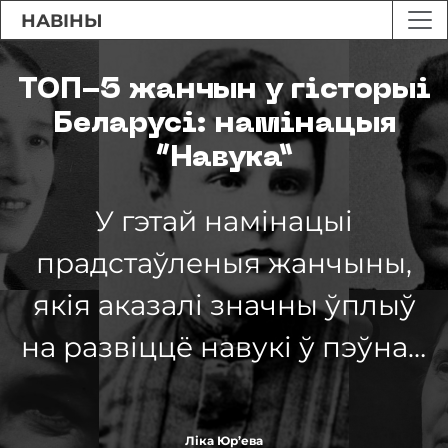
НАВІНЫ
ТОП-5 жанчын у гісторыі
Беларусі: намінацыя
“Навука”
У гэтай намінацыі
прадстаўленыя жанчыны,
якія аказалі значны ўплыў
на развіццё навукі ў пэўнай
галіне альбо здзейснілі
вынаходніцтвы.
Ліка Юр’ева