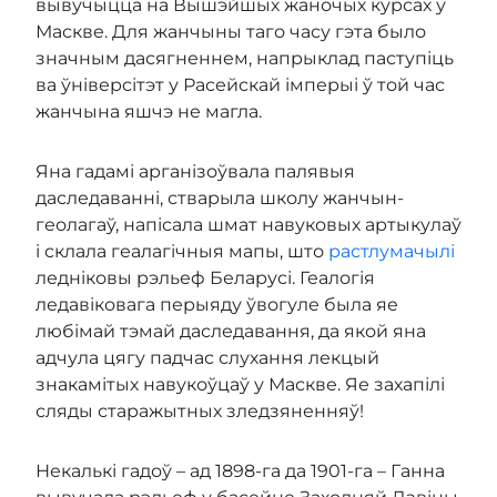
вывучыцца на Вышэйшых жаночых курсах у
Маскве. Для жанчыны таго часу гэта было
значным дасягненнем, напрыклад паступіць
ва ўніверсітэт у Расейскай імперыі ў той час
жанчына яшчэ не магла.
Яна гадамі арганізоўвала палявыя
даследаванні, стварыла школу жанчын-
геолагаў, напісала шмат навуковых артыкулаў
і склала геалагічныя мапы, што
растлумачылі
ледніковы рэльеф Беларусі. Геалогія
ледавіковага перыяду ўвогуле была яе
любімай тэмай даследавання, да якой яна
адчула цягу падчас слухання лекцый
знакамітых навукоўцаў у Маскве. Яе захапілі
сляды старажытных зледзяненняў!
Некалькі гадоў – ад 1898-га да 1901-га – Ганна