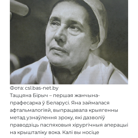
Фота: csl.bas-net.by
Таццяна Бірыч – першая жанчына-
прафесарка ў Беларусі. Яна займалася
афтальмалогіяй, выпрацавала крыягенны
метад узнаўлення зроку, які дазволіў
праводзіць паспяховыя хірургічныя аперацыі
на крышталіку вока. Калі вы носіце