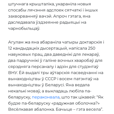
штучнага крышталіка, укараніла новыя
спосабы лячэння адслоек сятчаткі і іншых
захворванняў вачэй. Апроч гэтага, яна
даследавала ўздзеянне радыяцыі на
чарнобыльцаў.
Агулам жа яна абараніла чатыры доктарскія і
12 кандыдацкіх дысертацый, напісала 250
навуковых прац, два даведнікі для лекараў,
два падручнікі ў галіне вочных хваробаў для
сярэдняга персаналу і адзін для студэнтаў
ВНУ. Ёй выдалі тры аўтарскія пасведчанні на
вынаходніцтвы ў СССР і восем патэнтаў на
вынаходніцтвы ў Беларусі. Яна ведала
некалькі моваў, а выкладаць любіла па-
беларуску,
пераконвала
, што так цікавей: “Як
будзе па-беларуску «радужная оболочка?»
Вясёлкавая абалонка. Бачыце – гэта весела”.