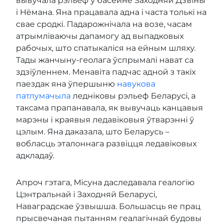
вывучала рэльеф у басейне Заходняй Дзвіны
і Нёмана. Яна працавала адна і часта толькі на
свае сродкі. Падарожнічала на возе, часам
атрымліваючы дапамогу ад выпадковых
рабочых, што спатыкаліся на ейным шляху.
Тады жанчыну-геолага ўспрымалі нават са
здзіўленнем. Менавіта падчас адной з такіх
паездак яна ўпершыню
навукова
патлумачыла
ледніковы рэльеф Беларусі, а
таксама прапанавала, як вывучаць канцавыя
марэны і краявыя ледавіковыя ўтварэнні ў
цэлым. Яна даказала, што Беларусь –
вобласць эталоннага развіцця ледавіковых
адкладаў.
Апроч гэтага, Місуна даследавала геалогію
Цэнтральнай і Заходняй Беларусі,
Наваградскае ўзвышша. Большасць яе прац
прысвечаная пытанням геалагічнай будовы