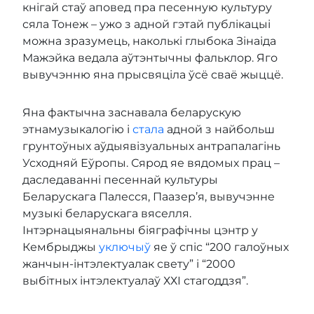
кнігай стаў аповед пра песенную культуру
сяла Тонеж – ужо з адной гэтай публікацыі
можна зразумець, наколькі глыбока Зінаіда
Мажэйка ведала аўтэнтычны фальклор. Яго
вывучэнню яна прысвяціла ўсё сваё жыццё.
Яна фактычна заснавала беларускую
этнамузыкалогію і
стала
адной з найбольш
грунтоўных аўдыявізуальных антрапалагінь
Усходняй Еўропы. Сярод яе вядомых прац –
даследаванні песеннай культуры
Беларускага Палесся, Паазер’я, вывучэнне
музыкі беларускага вяселля.
Інтэрнацыянальны біяграфічны цэнтр у
Кембрыджы
уключыў
яе ў спіс “200 галоўных
жанчын-інтэлектуалак свету” і “2000
выбітных інтэлектуалаў ХХІ стагоддзя”.