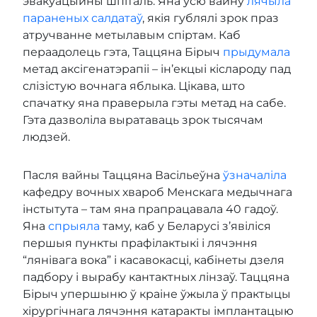
эвакуацыйны шпіталь. Яна ўсю вайну
лячыла
параненых салдатаў
, якія гублялі зрок праз
атручванне метылавым спіртам. Каб
пераадолець гэта, Таццяна Бірыч
прыдумала
метад аксігенатэрапіі – ін’екцыі кіслароду пад
слізістую вочнага яблыка. Цікава, што
спачатку яна праверыла гэты метад на сабе.
Гэта дазволіла выратаваць зрок тысячам
людзей.
Пасля вайны Таццяна Васільеўна
ўзначаліла
кафедру вочных хвароб Менскага медычнага
інстытута – там яна прапрацавала 40 гадоў.
Яна
спрыяла
таму, каб у Беларусі з’явіліся
першыя пункты прафілактыкі і лячэння
“лянівага вока” і касавокасці, кабінеты дзеля
падбору і вырабу кантактных лінзаў. Таццяна
Бірыч упершыню ў краіне ўжыла ў практыцы
хірургічнага лячэння катаракты імплантацыю