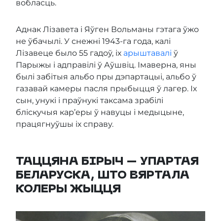
вобласць.
Аднак Лізавета і Яўген Вольманы гэтага ўжо
не ўбачылі. У снежні 1943-га года, калі
Лізавеце было 55 гадоў, іх
арыштавалі
ў
Парыжы і адправілі ў Аўшвіц. Імаверна, яны
былі забітыя альбо пры дэпартацыі, альбо ў
газавай камеры пасля прыбыцця ў лагер. Іх
сын, унукі і праўнукі таксама зрабілі
бліскучыя кар’еры ў навуцы і медыцыне,
працягнуўшы іх справу.
ТАЦЦЯНА БІРЫЧ – УПАРТАЯ
БЕЛАРУСКА, ШТО ВЯРТАЛА
КОЛЕРЫ ЖЫЦЦЯ