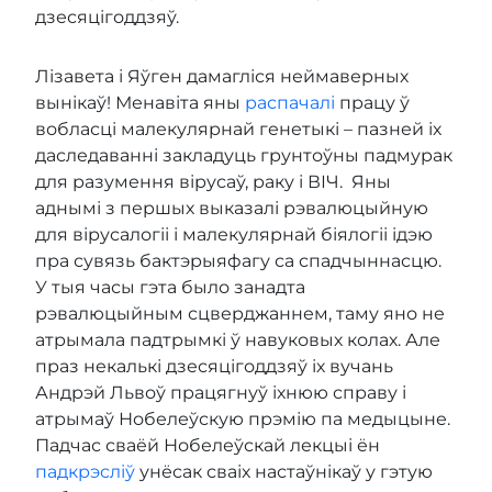
дзесяцігоддзяў.
Лізавета і Яўген дамагліся неймаверных
вынікаў! Менавіта яны
распачалі
працу ў
вобласці малекулярнай генетыкі – пазней іх
даследаванні закладуць грунтоўны падмурак
для разумення вірусаў, раку і ВІЧ. Яны
аднымі з першых выказалі рэвалюцыйную
для вірусалогіі і малекулярнай біялогіі ідэю
пра сувязь бактэрыяфагу са спадчыннасцю.
У тыя часы гэта было занадта
рэвалюцыйным сцверджаннем, таму яно не
атрымала падтрымкі ў навуковых колах. Але
праз некалькі дзесяцігоддзяў іх вучань
Андрэй Львоў працягнуў іхнюю справу і
атрымаў Нобелеўскую прэмію па медыцыне.
Падчас сваёй Нобелеўскай лекцыі ён
падкрэсліў
унёсак сваіх настаўнікаў у гэтую