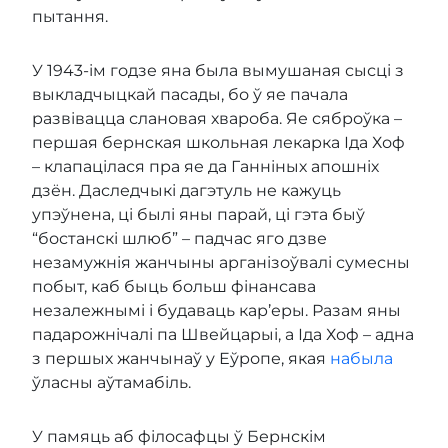
пытання.
У 1943-ім годзе яна была вымушаная сысці з
выкладчыцкай пасады, бо ў яе пачала
развівацца слановая хвароба. Яе сяброўка –
першая бернская школьная лекарка Іда Хоф
– клапацілася пра яе да Ганніных апошніх
дзён. Даследчыкі дагэтуль не кажуць
упэўнена, ці былі яны парай, ці гэта быў
“бостанскі шлюб” – падчас яго дзве
незамужнія жанчыны арганізоўвалі сумесны
побыт, каб быць больш фінансава
незалежнымі і будаваць кар’еры. Разам яны
падарожнічалі па Швейцарыі, а Іда Хоф – адна
з першых жанчынаў у Еўропе, якая
набыла
ўласны аўтамабіль.
У памяць аб філосафцы ў Бернскім