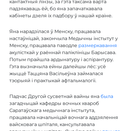
кантактныя лінзы, за гэта таксама варта
падзякаваць ёй, бо яна запачаткавала
кабінеты дзеля іх падбору ў нашай краіне.
Яна нарадзілася ў Менску, працавала
настаўніцай, закончыла Медычны інстытут у
Менску, працавала паводле
размеркавання
акулісткай у раённай паліклініцы Барысава.
Потым прайшла ардынатуру і аспірантуру.
Гэта вызначыла ейны далейшы лёс: усё
жыццё Таццяна Васільеўна займалася
тэорыяй і практыкай афтальмалогіі.
Падчас Другой сусветнай вайны яна
была
загадчыцай кафедры вочных хвароб
Саратаўскага медычнага інстытута,
працавала начальніцай вочнага аддзялення
вайсковага шпіталя, кансультавала