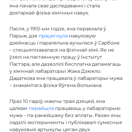
яна пачала свае даследаванні і стала
доктаркай фізіка-хімічных навук.
Пасля, у 1910-ым годзе, яна пераехала ў
Парыж, дзе
працягнула
навуковую
дзейнасць і паралельна вучылася ў Сарбоне
– спецыялізавалася на фізічнай хіміі. Яе не
ўзялі на пастаянную працу ў Інстытут
Пастэра, але дазволілі бясплатна дапамагаць
у хімічнай лабараторыі Жака Дзюкло.
Дадаткова яна працавала ў лабараторыі мужа
– знакамітага фізіка Яўгена Вольмана.
Праз 10 гадоў, маючы траіх дзяцей, яна
цалкам
перайшла
працаваць у лабараторыю
мужа – па-ранейшаму без аплаты. Разам яны
ладзілі эксперыменты і публікавалі сумесныя
навуковыя артыкулы цягам двух