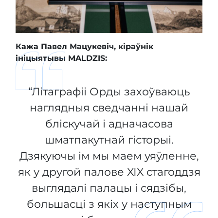
Кажа Павел Мацукевіч, кіраўнік
ініцыятывы MALDZIS:
“Літаграфіі Орды захоўваюць
наглядныя сведчанні нашай
бліскучай і адначасова
шматпакутнай гісторыі.
Дзякуючы ім мы маем уяўленне,
як у другой палове XIX стагоддзя
выглядалі палацы і сядзібы,
большасці з якіх у наступным