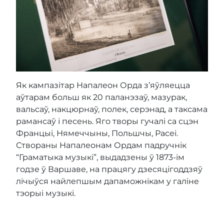
Як кампазітар Напалеон Орда з’яўляецца
аўтарам больш як 20 паланэзаў, мазурак,
вальсаў, накцюрнаў, полек, серэнад, а таксама
рамансаў і песень. Яго творы гучалі са сцэн
Францыі, Нямеччыны, Польшчы, Расеі.
Створаны Напалеонам Ордам падручнік
“Граматыка музыкі”, выдадзены ў 1873-ім
годзе ў Варшаве, на працягу дзесяцігоддзяў
лічыўся найлепшым дапаможнікам у галіне
тэорыі музыкі.