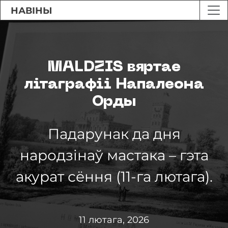
НАВІНЫ
MALDZIS вяртае
літаграфіі Напалеона
Орды
Падарунак да дня
народзінаў мастака – гэта
акурат сёння (11-га лютага).
11 лютага, 2026