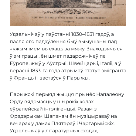
Удзельнічаў у паўстанні 1830–1831 гадоў, а
пасля яго падаўлення быў вымушаны пад
чужым імем выехаць за мяжу. Знаходзячыся
ў эміграцыі, ён шмат падарожнічаў па
Еўропе, жыў у Аўстрыі, Швейцарыі, Італіі, а ў
верасні 1833-га года атрымаў статус эмігранта
ў Францыі і застаўся ў Парыжы.
Парыжскі перыяд жыцця прынёс Напалеону
Орду вядомасць у шырокіх колах
еўрапейскай інтэлігенцыі. Разам з
Фрэдэрыкам Шапэнам ён музіцыраваў на
вечарах у дамах Плятэраў і Чартарыйскіх.
Удзельнічаў у літаратурных сходах,