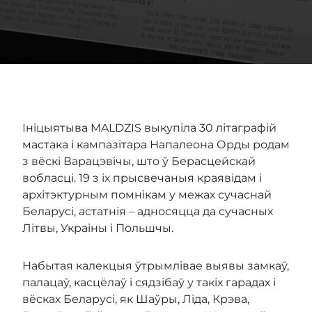
Ініцыятыва MALDZIS выкупіла 30 літаграфій
мастака і кампазітара Напалеона Орды родам
з вёскі Варацэвічы, што ў Берасцейскай
вобласці. 19 з іх прысвечаныя краявідам і
архітэктурным помнікам у межах сучаснай
Беларусі, астатнія – адносяцца да сучасных
Літвы, Украіны і Польшчы.
Набытая калекцыя ўтрымлівае выявы замкаў,
палацаў, касцёлаў і сядзібаў у такіх гарадах і
вёсках Беларусі, як Шаўры, Ліда, Крэва,