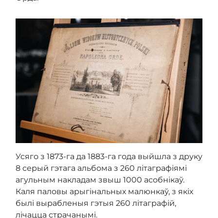
Усяго з 1873-га да 1883-га года выйшла з друку
8 серый гэтага альбома з 260 літаграфіямі
агульным накладам звыш 1000 асобнікаў.
Каля паловы арыгінальных малюнкаў, з якіх
былі вырабленыя гэтыя 260 літаграфій,
лічацца страчанымі.