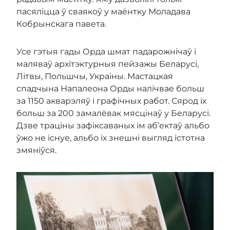
пасяліцца ў сваякоў у маёнтку Моладава
Кобрынскага павета.
Усе гэтыя гады Орда шмат падарожнічаў і
маляваў архітэктурныя пейзажы Беларусі,
Літвы, Польшчы, Украіны. Мастацкая
спадчына Напалеона Орды налічвае больш
за 1150 акварэляў і графічных работ. Сярод іх
больш за 200 замалёвак мясцінаў у Беларусі.
Дзве траціны зафіксаваных ім аб’ектаў альбо
ўжо не існуе, альбо іх знешні выгляд істотна
змяніўся.