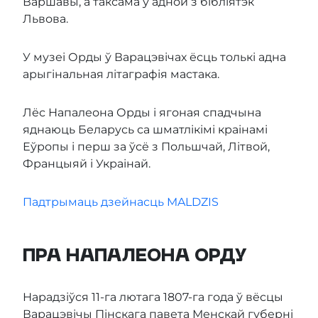
Варшавы, а таксама ў адной з бібліятэк
Львова.
У музеі Орды ў Варацэвічах ёсць толькі адна
арыгінальная літаграфія мастака.
Лёс Напалеона Орды і ягоная спадчына
яднаюць Беларусь са шматлікімі краінамі
Еўропы і перш за ўсё з Польшчай, Літвой,
Францыяй і Украінай.
Падтрымаць дзейнасць MALDZIS
ПРА НАПАЛЕОНА ОРДУ
Нарадзіўся 11-га лютага 1807-га года ў вёсцы
Варацэвічы Пінскага павета Менскай губерні