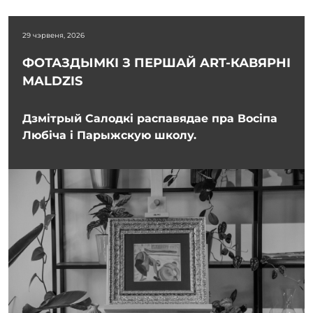
29 чэрвеня, 2026
ФОТАЗДЫМКІ З ПЕРШАЙ ART-КАВЯРНІ
MALDZIS
Дзмітрый Салодкі распавядае пра Восіпа
Любіча і Парыжскую школу.