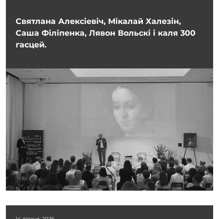
Святлана Алексіевіч, Мікалай Халезін,
Саша Філіпенка, Лявон Вольскі і каля 300
гасцей.
14 ліпеня, 2026