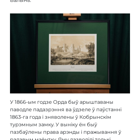
Валынь.
У 1866-ым годзе Орда быў арыштаваны
паводле падазрэння ва ўдзеле ў паўстанні
1863-га года і зняволены ў Кобрынскім
турэмным замку. У выніку ён быў
пазбаўлены права арэнды і пражывання ў
радавым маёнтку. Яму дазволілі толькі