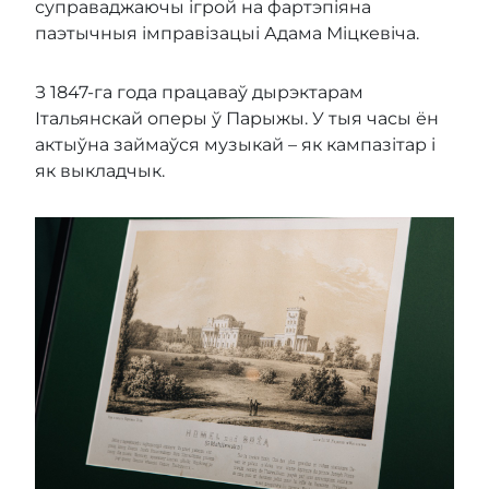
суправаджаючы ігрой на фартэпіяна
паэтычныя імправізацыі Адама Міцкевіча.
З 1847-га года працаваў дырэктарам
Італьянскай оперы ў Парыжы. У тыя часы ён
актыўна займаўся музыкай – як кампазітар і
як выкладчык.