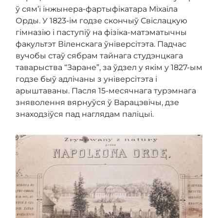
ў сям’і інжынера-фартыфікатара Міхаіла
Орды. У 1823-ім годзе скончыў Свіслацкую
гімназію і паступіў на фізіка-матэматычны
факультэт Віленскага ўніверсітэта. Падчас
вучобы стаў сябрам тайнага студэнцкага
таварыства “Заране”, за ўдзел у якім у 1827-ым
годзе быў адлічаны з універсітэта і
арыштаваны. Пасля 15-месячнага турэмнага
зняволення вярнуўся ў Варацэвічы, дзе
знаходзіўся пад наглядам паліцыі.