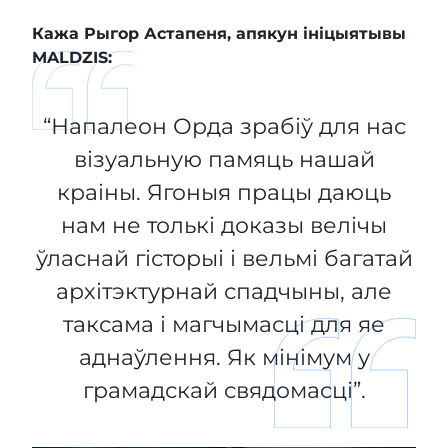
Кажа Рыгор Астапеня, апякун ініцыятывы
MALDZIS:
“Напалеон Орда зрабіў для нас
візуальную памяць нашай
краіны. Ягоныя працы даюць
нам не толькі доказы велічы
ўласнай гісторыі і вельмі багатай
архітэктурнай спадчыны, але
таксама і магчымасці для яе
аднаўлення. Як мінімум у
грамадскай свядомасці”.