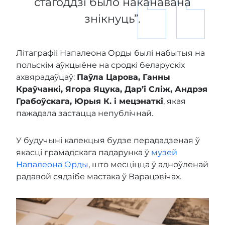
стагоддзі было наканавана
знікнуць”.
Літаграфіі Напалеона Орды былі набытыя на
польскім аўкцыёне на сродкі беларускіх
ахвярадаўцаў:
Паўла Царова, Ганны
Краўчанкі, Ягора Яцука, Дар’і Сліж, Андрэя
Грабоўскага, Юрыя К. і мецэнаткі
, якая
пажадала застацца непублічнай.
У будучыні калекцыя будзе перададзеная ў
якасці грамадскага падарунка ў
музей
Напалеона Орды
, што месціцца ў адноўленай
радавой сядзібе мастака ў Варацэвічах.