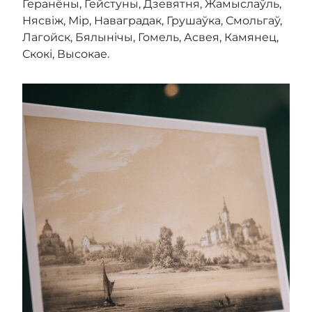
Геранёны, Гейстуны, Дзевятня, Жамыслаўль,
Нясвіж, Мір, Наваградак, Грушаўка, Смольгаў,
Лагойск, Бялынічы, Гомель, Асвея, Камянец,
Скокі, Высокае.