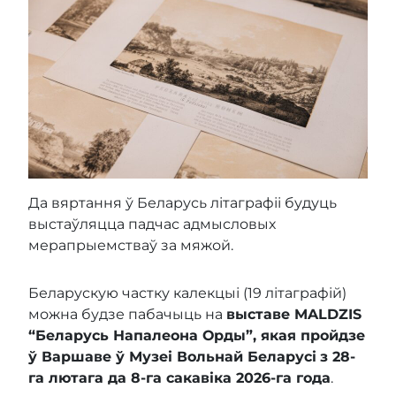
Да вяртання ў Беларусь літаграфіі будуць
выстаўляцца падчас адмысловых
мерапрыемстваў за мяжой.
Беларускую частку калекцыі (19 літаграфій)
можна будзе пабачыць на
выставе MALDZIS
“Беларусь Напалеона Орды”, якая пройдзе
ў Варшаве ў Музеі Вольнай Беларусі
з 28-
га лютага да 8-га сакавіка 2026-га года
.