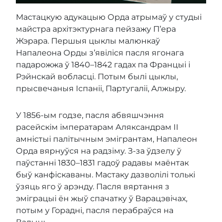
Мастацкую адукацыю Орда атрымаў у студыі
майстра архітэктурнага пейзажу П’ера
Жэрара. Першыя цыклы малюнкаў
Напалеона Орды з’явіліся пасля ягонага
падарожжа ў 1840–1842 гадах па Францыі і
Рэйнскай вобласці. Потым былі цыклы,
прысвечаныя Іспаніі, Партугаліі, Алжыру.
У 1856-ым годзе, пасля абвяшчэння
расейскім імператарам Аляксандрам ІІ
амністыі палітычным эмігрантам, Напалеон
Орда вярнуўся на радзіму. З-за ўдзелу ў
паўстанні 1830–1831 гадоў радавы маёнтак
быў канфіскаваны. Мастаку дазволілі толькі
ўзяць яго ў арэнду. Пасля вяртання з
эміграцыі ён жыў спачатку ў Варацэвічах,
потым у Горадні, пасля перабраўся на