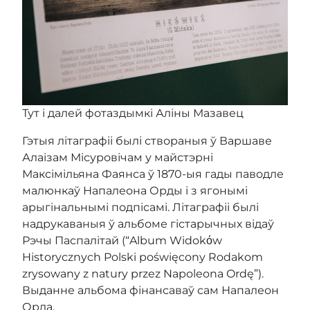
Тут і далей фотаздымкі Аліны Мазавец
Гэтыя літаграфіі былі створаныя ў Варшаве
Алаізам Місуровічам у майстэрні
Максімільяна Фаянса ў 1870-ыя гады паводле
малюнкаў Напалеона Орды і з ягонымі
арыгінальнымі подпісамі. Літаграфіі былі
надрукаваныя ў альбоме гістарычных відаў
Рэчы Паспалітай (“Album Widokόw
Historycznych Polski poświęcony Rodakom
zrysowany z natury przez Napoleona Ordę”).
Выданне альбома фінансаваў сам Напалеон
Орда.