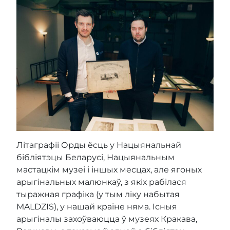
Літаграфіі Орды ёсць у Нацыянальнай
бібліятэцы Беларусі, Нацыянальным
мастацкім музеі і іншых месцах, але ягоных
арыгінальных малюнкаў, з якіх рабілася
тыражная графіка (у тым ліку набытая
MALDZIS), у нашай краіне няма. Існыя
арыгіналы захоўваюцца ў музеях Кракава,