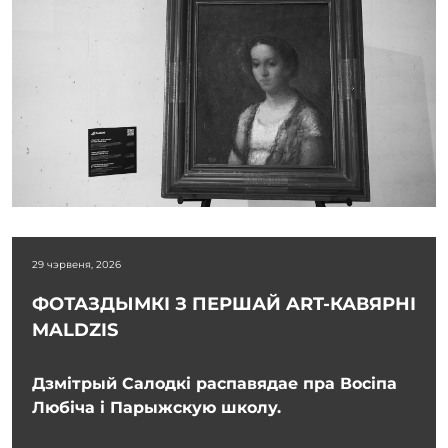
29 чэрвеня, 2026
ФОТАЗДЫМКІ З ПЕРШАЙ ART-КАВЯРНІ
MALDZIS
Дзмітрый Салодкі распавядае пра Восіпа
Любіча і Парыжскую школу.