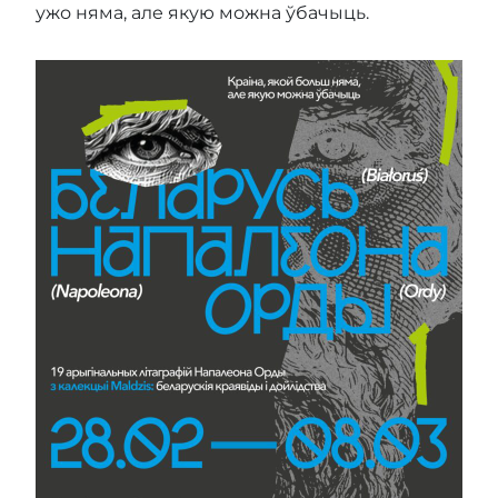
ужо няма, але якую можна ўбачыць.