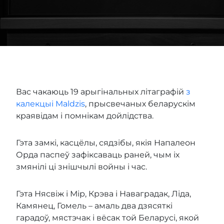
Вас чакаюць 19 арыгінальных літаграфій
з
калекцыі Maldzis
, прысвечаных беларускім
краявідам і помнікам дойлідства.
Гэта замкі, касцёлы, сядзібы, якія Напалеон
Орда паспеў зафіксаваць раней, чым іх
змянілі ці знішчылі войны і час.
Гэта Нясвіж і Мір, Крэва і Наваградак, Ліда,
Камянец, Гомель – амаль два дзясяткі
гарадоў, мястэчак і вёсак той Беларусі, якой