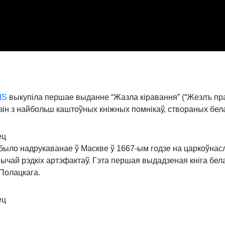
IS
выкупіла першае выданне “Жазла кіравання” (“Жезлъ пра
зін з найбольш каштоўных кніжных помнікаў, створаных бел
ец
 было надрукаванае ў Маскве ў 1667-ым годзе на царкоўнас
ычай рэдкіх артэфактаў. Гэта першая выдадзеная кніга бел
Полацкага.
ец