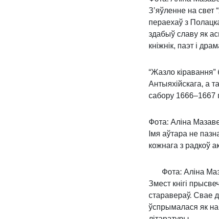
З’яўленне на свет
пераехаў з Полацка
здабыў славу як асв
кніжнік, паэт і драм
“Жазло кіравання”
Антыяхійскага, а т
сабору 1666–1667 г
Фота: Аліна Мазав
Імя аўтара не паз
кожнага з радкоў 
Фота: Аліна Ма
Змест кнігі прысв
старавераў. Свае д
ўспрымалася як нав
літаратуры.