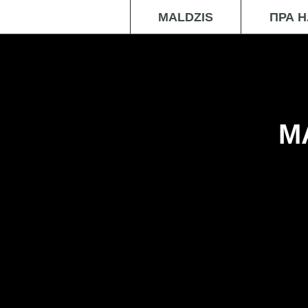
MALDZIS
ПРА 
M