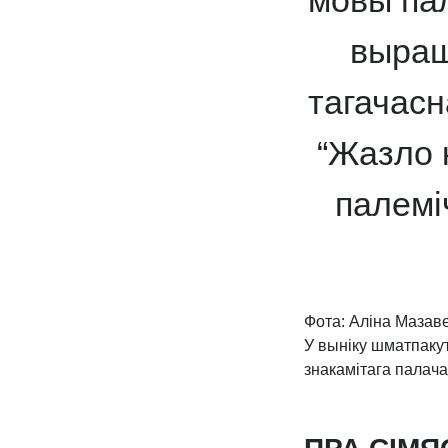
мовы пал
выраш
тагачасн
“Жазло 
палемі
Фота: Аліна Мазав
У выніку шматпакут
знакамітага палача