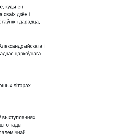
е, куды ён
 сваіх дзён і
стаўнік і дарадца,
Александрыйскага і
падчас царкоўнага
ршых літарах
ў выступленнях
 што тады
 палемічнай