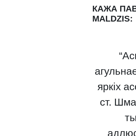
КАЖА ПАВ
MALDZIS:
“Ас
агульна
яркіх а
ст. Шма
ты
адлюс