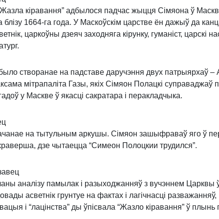
 “Жазла кіравання” адбылося падчас жыцця Сімяона ў Маскв
 блізу 1664-га года. У Маскоўскім царстве ён дажыў да канца
етнік, царкоўны дзеяч заходняга кірунку, гуманіст, царскі на
атург.
 было створанае на падставе даручэння двух патрыярхаў – 
аксама мітрапаліта Газы, якіх Сімяон Полацкі суправаджаў 
адоў у Маскве ў якасці сакратара і перакладчыка.
ец
начанае на тытульным аркушы. Сімяон зашыфраваў яго ў пе
акраверша, дзе чытаецца “Симеон Полоцкии трудился”.
завец
ечаны аналізу памылак і разыходжанняў з вучэннем Царквы 
овады асветнік грунтуе на фактах і лагічнасці разважанняў,
ацыя і “лацінства” ды ўпісвала “Жазло кіравання” ў плынь