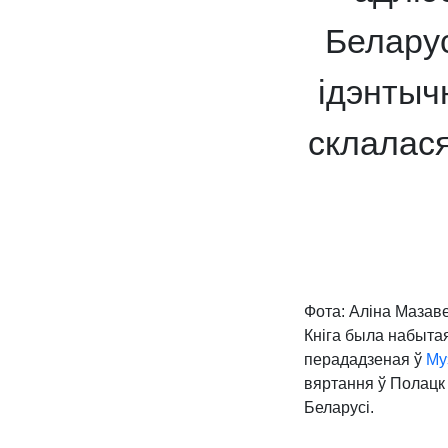
Беларус
ідэнтыч
склалася
Фота: Аліна Мазав
Кніга была набытая
перададзеная ў
Му
вяртання ў Полацк
Беларусі.