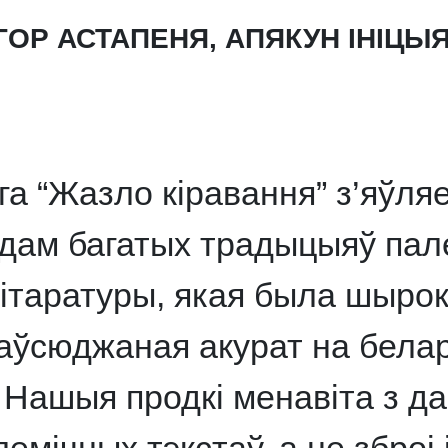
ГОР АСТАПЕНЯ, АПЯКУН ІНІЦ
іга “Жазло кіравання” з’яўля
дам багатых традыцыяў пал
ітаратуры, якая была шыро
аўсюджаная акурат на белар
 Нашыя продкі менавіта з д