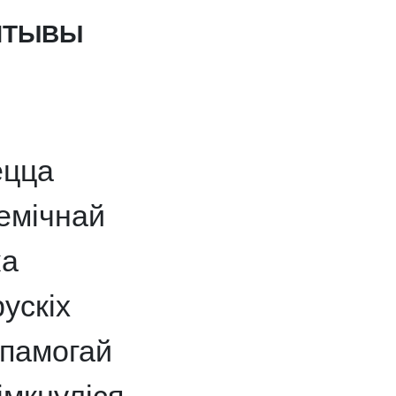
ЫЯТЫВЫ
ецца
емічнай
ка
ускіх
апамогай