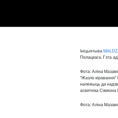
Ініцыятыва
MALDZ
Полацкага. Гэта ад
Фота: Аліна Мазав
“Жазло кіравання”
належыць да надзв
асветніка Сімяона 
Фота: Аліна Мазав