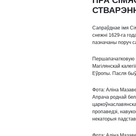
ПРА СІМЯ
СТВАРЭНН
Сапраўднае імя Сім
снежні 1629-га года
пазначаны поруч са
Першапачатковую а
Магілянскай калег
Еўропы. Пасля быў
Фота: Аліна Мазав
Апрача роднай бел
царкоўнаславянскай
пропаведзі, навуко
некаторыя падстав
Фота: Аліна Мазав