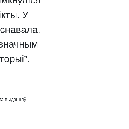
імкнуліся
кты. У
існавала.
 значным
торыі”.
ала выданняў