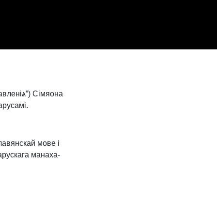
вленіѧ”) Сімяона
арусамі.
лавянскай мове і
арускага манаха-