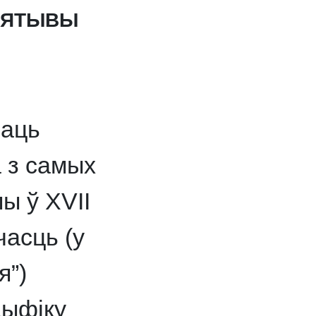
ЦЫЯТЫВЫ
таць
 з самых
ы ў XVII
часць (у
я”)
цыфіку