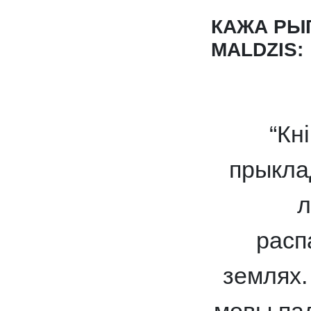
КАЖА РЫ
MALDZIS:
“Кн
прыкла
л
расп
землях.