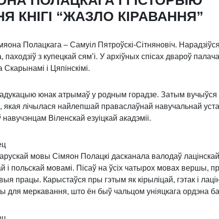
ОНА ПОЛАЦКАГА І ГІСТОРЫЮ
Я КНІГІ “ЖАЗЛО КІРАВАННЯ”
яона Полацкага – Самуіл Пятроўскі-Сітнянoвіч. Нарадзіўся
, паходзіў з купецкай сям’і. У архіўных спісах двароў палач
 Скарынамі і Цяпінскімі.
дукацыю юнак атрымаў у родным горадзе. Затым вучыўся ў
іі, якая лічылася найлепшай праваслаўнай навучальнай уст
 навучэнцам Віленскай езуіцкай акадэміі.
ец
арускай мовы Сімяон Полацкі дасканала валодаў лацінскай
 і польскай мовамі. Пісаў на ўсіх чатырох мовах вершы, п
выя працы. Карыстаўся пры гэтым як кірыліцай, гэтак і лаці
ы для меркавання, што ён быў чальцом уніяцкага ордэна б
ец