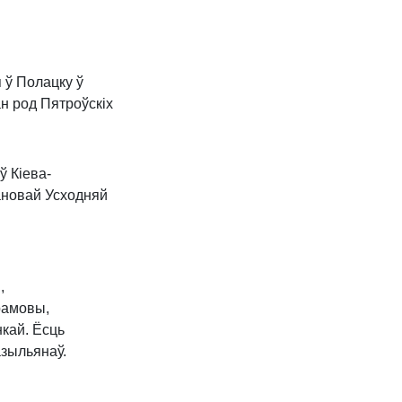
 ў Полацку ў
ан род Пятроўскіх
 Кіева-
ановай Усходняй
,
рамовы,
нкай. Ёсць
азыльянаў.