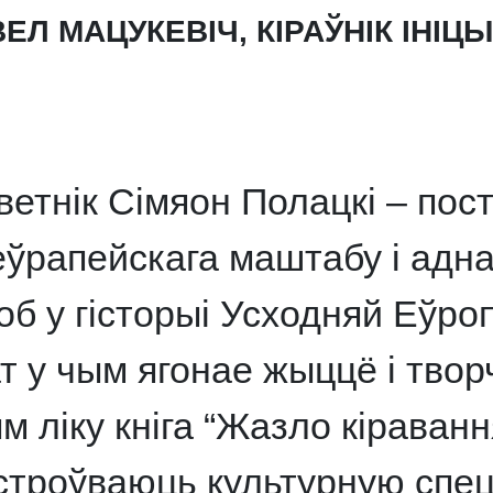
ЕЛ МАЦУКЕВІЧ, КІРАЎНІК ІНІ
ветнік Сімяон Полацкі – пос
еўрапейскага маштабу і адна
соб у гісторыі Усходняй Еўроп
т у чым ягонае жыццё і твор
м ліку кніга “Жазло кіраванн
троўваюць культурную спе