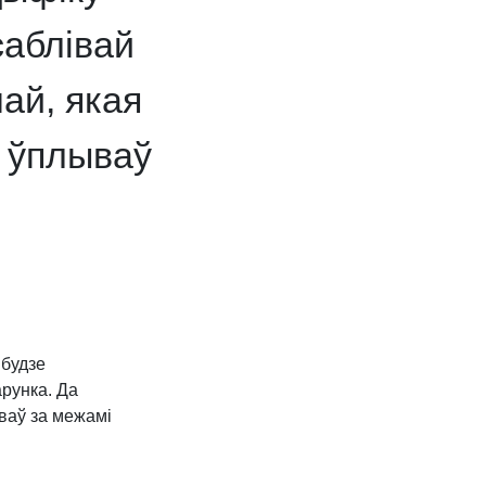
саблівай
ай, якая
і ўплываў
 будзе
арунка. Да
ваў за межамі