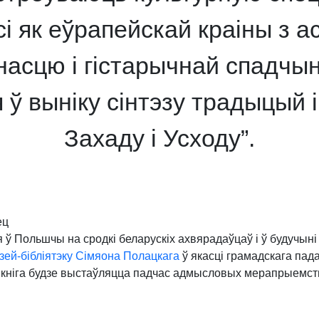
і як еўрапейскай краіны з а
насцю і гістарычнай спадчын
 ў выніку сінтэзу традыцый 
Захаду і Усходу”.
ец
 ў Польшчы на сродкі беларускіх ахвярадаўцаў і ў будучыні
зей-бібліятэку Сімяона Полацкага
ў якасці грамадскага пад
 кніга будзе выстаўляцца падчас адмысловых мерапрыемст