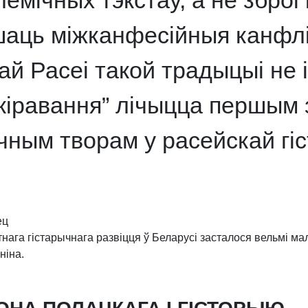
емічных тэкстаў, а не зброі 
аць міжканфесійныя канфлі
ай Расеі такой традыцыі не 
кіравання” лічыцца першым
чным творам у расейскай гіс
ец
нага гістарычнага развіцця ў Беларусі засталося вельмі м
ніна.