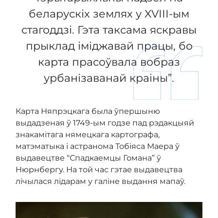
беларускіх землях у XVIII-ым
стагоддзі. Гэта таксама яскравы
прыклад іміджавай працы, бо
карта прасоўвала вобраз
урбанізаванай краіны”.
Карта Няпрэцкага была ўпершыню
выдадзеная ў 1749-ым годзе пад рэдакцыяй
знакамітага нямецкага картографа,
матэматыка і астранома Тобіяса Маера ў
выдавецтве “Спадкаемцы Гомана” ў
Нюрнбергу. На той час гэтае выдавецтва
лічылася лідарам у галіне выдання мапаў.