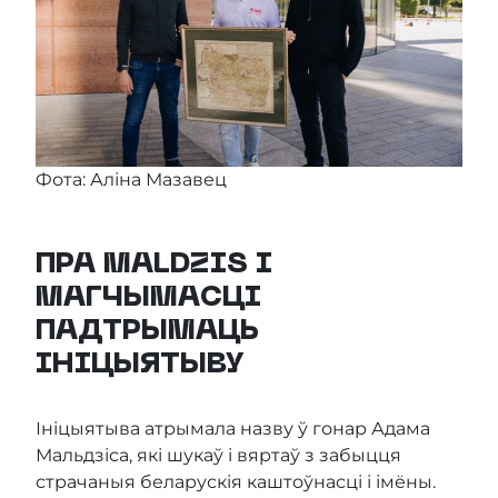
Фота: Аліна Мазавец
ПРА MALDZIS І
МАГЧЫМАСЦІ
ПАДТРЫМАЦЬ
ІНІЦЫЯТЫВУ
Ініцыятыва атрымала назву ў гонар Адама
Мальдзіса, які шукаў і вяртаў з забыцця
страчаныя беларускія каштоўнасці і імёны.