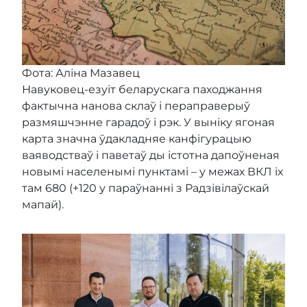
Фота: Аліна Мазавец
Навуковец-езуіт беларускага паходжання
фактычна нанова склаў і пераправерыў
размяшчэнне гарадоў і рэк. У выніку ягоная
карта значна ўдакладняе канфігурацыю
ваяводстваў і паветаў ды істотна дапоўненая
новымі населенымі пунктамі – у межах ВКЛ іх
там 680 (+120 у параўнанні з Радзівілаўскай
мапай).