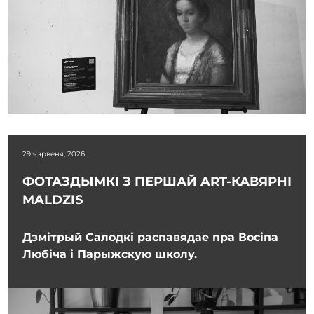
29 чэрвеня, 2026
ФОТАЗДЫМКІ З ПЕРШАЙ ART-КАВЯРНІ
MALDZIS
Дзмітрый Салодкі распавядае пра Восіпа
Любіча і Парыжскую школу.