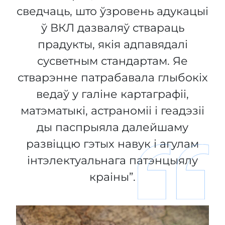
сведчаць, што ўзровень адукацыі
ў ВКЛ дазваляў ствараць
прадукты, якія адпавядалі
сусветным стандартам. Яе
стварэнне патрабавала глыбокіх
ведаў у галіне картаграфіі,
матэматыкі, астраноміі і геадэзіі
ды паспрыяла далейшаму
развіццю гэтых навук і агулам
інтэлектуальнага патэнцыялу
краіны”.