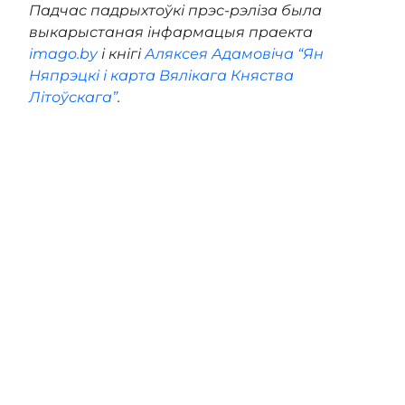
Падчас падрыхтоўкі прэс-рэліза была
выкарыстаная інфармацыя праекта
imago.by
і кнігі
Аляксея Адамовіча “Ян
Няпрэцкі і карта Вялікага Княства
Літоўскага”
.