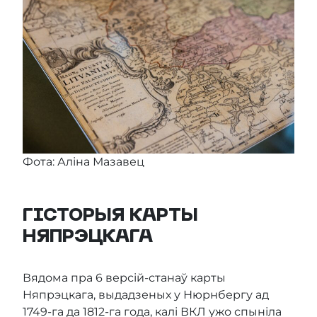
Фота: Аліна Мазавец
ГІСТОРЫЯ КАРТЫ
НЯПРЭЦКАГА
Вядома пра 6 версій-станаў карты
Няпрэцкага, выдадзеных у Нюрнбергу ад
1749-га да 1812-га года, калі ВКЛ ужо спыніла