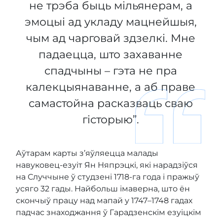
не трэба быць мільянерам, а
эмоцыі ад укладу мацнейшыя,
чым ад чарговай здзелкі. Мне
падаецца, што захаванне
спадчыны – гэта не пра
калекцыянаванне, а аб праве
самастойна расказваць сваю
гісторыю”.
Аўтарам карты з’яўляецца малады
навуковец-езуіт Ян Няпрэцкі, які нарадзіўся
на Случчыне ў студзені 1718-га года і пражыў
усяго 32 гады. Найбольш імаверна, што ён
скончыў працу над мапай у 1747–1748 гадах
падчас знаходжання ў Гарадзенскім езуіцкім