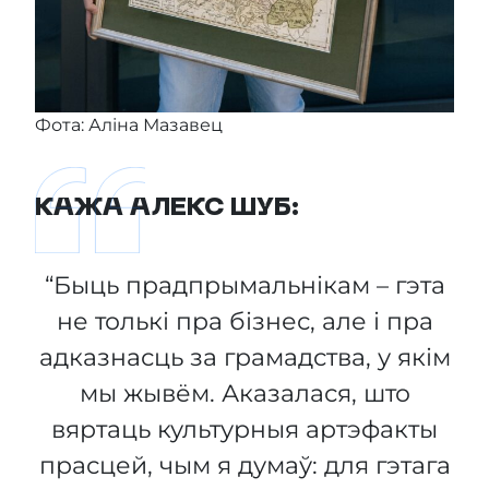
Фота: Аліна Мазавец
КАЖА АЛЕКС ШУБ:
“Быць прадпрымальнікам – гэта
не толькі пра бізнес, але і пра
адказнасць за грамадства, у якім
мы жывём. Аказалася, што
вяртаць культурныя артэфакты
прасцей, чым я думаў: для гэтага