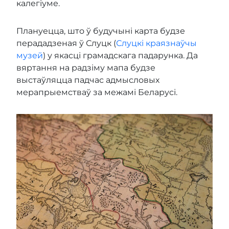
калегіуме.
Плануецца, што ў будучыні карта будзе
перададзеная ў Слуцк (
Слуцкі краязнаўчы
музей
) у якасці грамадскага падарунка. Да
вяртання на радзіму мапа будзе
выстаўляцца падчас адмысловых
мерапрыемстваў за межамі Беларусі.