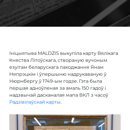
Ініцыятыва MALDZIS выкупіла карту Вялікага
Княства Літоўскага, створаную вучоным
езуітам беларускага паходжання Янам
Няпрэцкім і ўпершыню надрукаваную ў
Нюрнбергу ў 1749-ым годзе. Гэта была
першая адноўленая за амаль 150 гадоў і
надзвычай дасканалая мапа ВКЛ з часоў
Радзівілаўскай карты
.