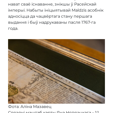
нават сваё існаванне, знікшы ў Расейскай
імперыі. Набыты ініцыятывай Maldzis асобнік
адносіцца да чацвёртага стану першага
выдання і быў надрукаваны пасля 1767-га
года.
Фота: Аліна Мазавец
Сярэдні маштаб карты Яна Няпрэцкага – 1:1