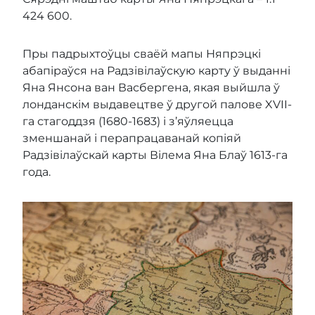
424 600.
Пры падрыхтоўцы сваёй мапы Няпрэцкі
абапіраўся на Радзівілаўскую карту ў выданні
Яна Янсона ван Васбергена, якая выйшла ў
лонданскім выдавецтве ў другой палове XVII-
га стагоддзя (1680-1683) і з’яўляецца
зменшанай і перапрацаванай копіяй
Радзівілаўскай карты Вілема Яна Блаў 1613-га
года.