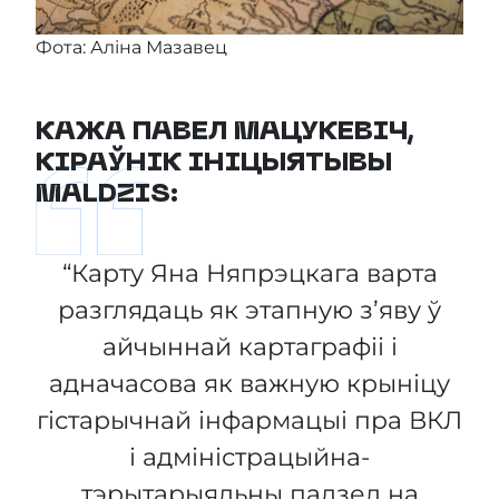
Фота: Аліна Мазавец
КАЖА ПАВЕЛ МАЦУКЕВІЧ,
КІРАЎНІК ІНІЦЫЯТЫВЫ
MALDZIS:
“Карту Яна Няпрэцкага варта
разглядаць як этапную з’яву ў
айчыннай картаграфіі і
адначасова як важную крыніцу
гістарычнай інфармацыі пра ВКЛ
і адміністрацыйна-
тэрытарыяльны падзел на