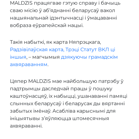
MALDZIS працягвае гэтую справу і бачыць
сваю місію ў аб’яднанні беларусаў вакол
нацыянальнай ідэнтычнасці і ўмацаванні
вобраза еўрапейскай нацыі.
Такія набыткі, як карта Няпрэцкага,
Радзівілаўская карта, Трэці Статут ВКЛ ці
іншыя
, – магчымыя
дзякуючы грамадскім
ахвяраванням
.
Цяпер MALDZIS мае найбольшую патрэбу ў
падтрымцы даследчай працы ў пошуку
каштоўнасцяў, іх набыцці, ушанаванні памяці
слынных беларусаў і беларусак ды вяртанні
забытых імёнаў. Асабліва карыснымі для
ініцыятывы з’яўляюцца штомесячныя
ахвяраванні.