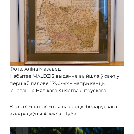
Фота: Аліна Мазавец
Набытае MALDZIS выданне выйшла ў свет у
першай палове 1790-ых – напрыканцы
існавання Вялікага Княства Літоўскага.
Карта была набытая на сродкі беларускага
ахвярадаўцы Алекса Шуба.