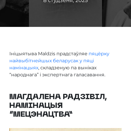
8 студзеня, 2025
Ініцыятыва Maldzis прадстаўляе
пяцёрку
найвыбітнейшых беларусак у пяці
намінацыях
, складзеную па выніках
“народнага” і экспертнага галасавання.
МАГДАЛЕНА РАДЗІВІЛ,
НАМІНАЦЫЯ
“МЕЦЭНАЦТВА”