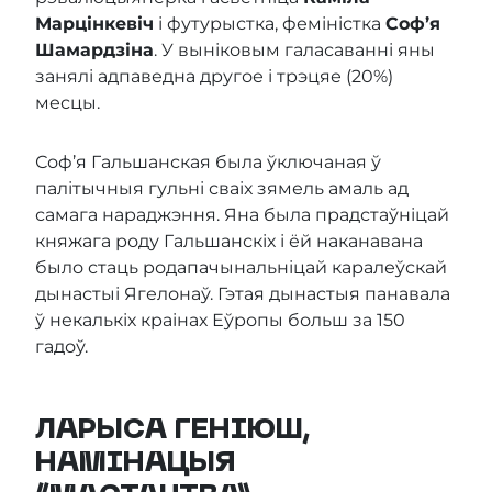
Марцінкевіч
і футурыстка, феміністка
Соф’я
Шамардзіна
. У выніковым галасаванні яны
занялі адпаведна другое і трэцяе (20%)
месцы.
Соф’я Гальшанская была ўключаная ў
палітычныя гульні сваіх зямель амаль ад
самага нараджэння. Яна была прадстаўніцай
княжага роду Гальшанскіх і ёй наканавана
было стаць родапачынальніцай каралеўскай
дынастыі Ягелонаў. Гэтая дынастыя панавала
ў некалькіх краінах Еўропы больш за 150
гадоў.
ЛАРЫСА ГЕНІЮШ,
НАМІНАЦЫЯ