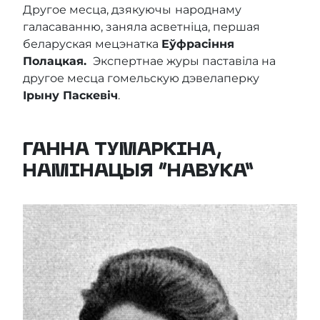
Другое месца, дзякуючы
народнаму
галасаванню, заняла асветніца, першая
беларуская мецэнатка
Еўфрасіння
Полацкая.
Экспертнае журы паставіла на
другое месца гомельскую дэвелаперку
Ірыну Паскевіч
.
ГАННА ТУМАРКІНА,
НАМІНАЦЫЯ “НАВУКА”