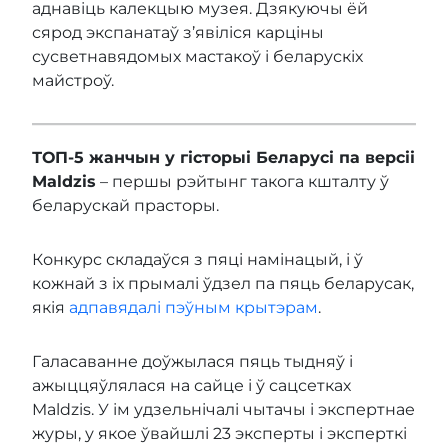
аднавіць калекцыю музея. Дзякуючы ёй
сярод экспанатаў з’явіліся карціны
сусветнавядомых мастакоў і беларускіх
майстроў.
ТОП-5 жанчын у гісторыі Беларусі па версіі
Maldzis
– першы рэйтынг такога кшталту ў
беларускай прасторы.
Конкурс складаўся з пяці намінацый, і ў
кожнай з іх прымалі ўдзел па пяць беларусак,
якія
адпавядалі пэўным крытэрам
.
Галасаванне доўжылася пяць тыдняў і
ажыццяўлялася на сайце і ў сацсетках
Maldzis. У ім удзельнічалі чытачы і экспертнае
журы, у якое ўвайшлі 23 эксперты і эксперткі