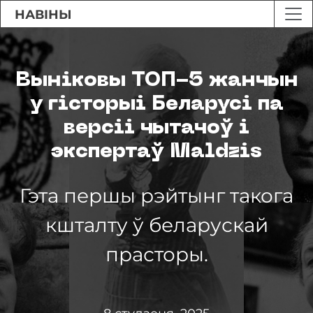
НАВІНЫ
Выніковы ТОП-5 жанчын
у гісторыі Беларусі па
версіі чытачоў і
экспертаў Maldzis
Гэта першы рэйтынг такога
кшталту ў беларускай
прасторы.