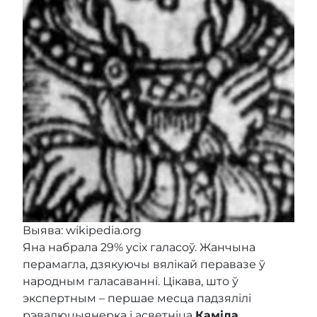
Выява: wikipedia.org
Яна набрала 29% усіх галасоў. Жанчына
перамагла, дзякуючы вялікай перавазе ў
народным галасаванні. Цікава, што ў
экспертным – першае месца падзялілі
рэвалюцыянерка і асветніца
Каміла