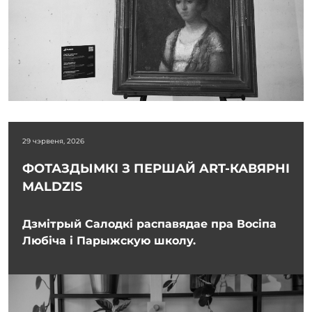
29 чэрвеня, 2026
ФОТАЗДЫМКІ З ПЕРШАЙ ART-КАВЯРНІ
MALDZIS
Дзмітрый Салодкі распавядае пра Восіпа
Любіча і Парыжскую школу.