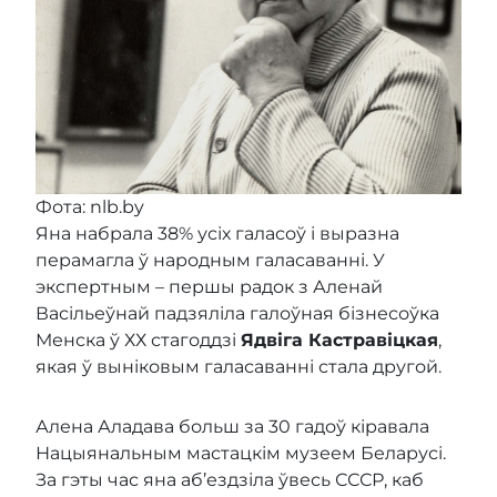
Фота: nlb.by
Яна набрала 38% усіх галасоў і выразна
перамагла ў народным галасаванні. У
экспертным – першы радок з Аленай
Васільеўнай падзяліла галоўная бізнесоўка
Менска ў ХХ стагоддзі
Ядвіга Кастравіцкая
,
якая ў выніковым галасаванні стала другой.
Алена Аладава больш за 30 гадоў кіравала
Нацыянальным мастацкім музеем Беларусі.
За гэты час яна аб’ездзіла ўвесь СССР, каб