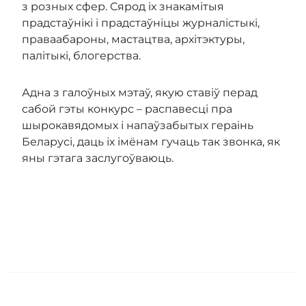
з розных сфер. Сярод іх знакамітыя
прадстаўнікі і прадстаўніцы журналістыкі,
праваабароны, мастацтва, архітэктуры,
палітыкі, блогерства.
Адна з галоўных мэтаў, якую ставіў перад
сабой гэты конкурс – распавесці пра
шырокавядомых і напаўзабытых гераінь
Беларусі, даць іх імёнам гучаць так звонка, як
яны гэтага заслугоўваюць.