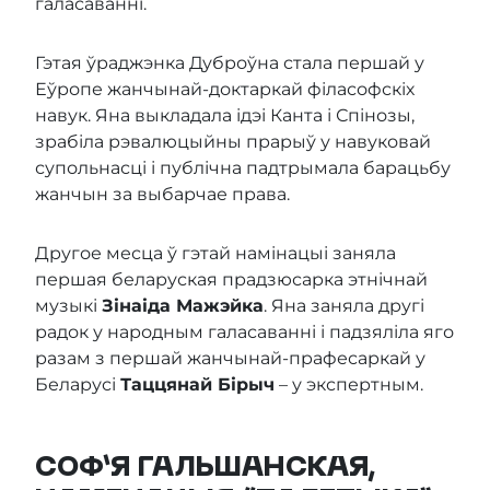
галасаванні.
Гэтая ўраджэнка Дуброўна стала першай у
Еўропе жанчынай-доктаркай філасофскіх
навук. Яна выкладала ідэі Канта і Спінозы,
зрабіла рэвалюцыйны прарыў у навуковай
супольнасці і публічна падтрымала барацьбу
жанчын за выбарчае права.
Другое месца ў гэтай намінацыі заняла
першая беларуская прадзюсарка этнічнай
музыкі
Зінаіда Мажэйка
. Яна заняла другі
радок у народным галасаванні і падзяліла яго
разам з першай жанчынай-прафесаркай у
Беларусі
Таццянай Бірыч
– у экспертным.
СОФ’Я ГАЛЬШАНСКАЯ,