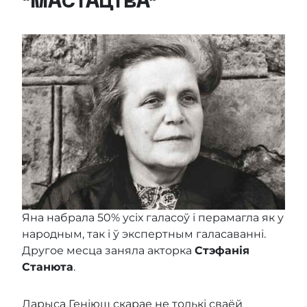
“МАСТАЦТВА”
Яна набрала 50% усіх галасоў і перамагла як у
народным, так і ў экспертным галасаванні.
Другое месца заняла акторка
Стэфанія
Станюта
.
Ларыса Геніюш скарае не толькі сваёй