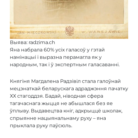
Выява: radzima.ch
Яна набрала 60% усіх галасоў у гэтай
намінацыі і выразна перамагла як у
народным, так і ў экспертным галасаванні.
Княгіня Магдалена Радзівіл стала галоўнай
мецэнаткай беларускага адраджэння пачатку
ХХ стагоддзя. Бадай, ніводная сфера
тагачаснага жыцця не абышлася без яе
ўплыву. Выдавецтва кніг, адкрыццё школак,
спрыянне нацыянальнаму руху – яна
прыклала руку паўсюль.