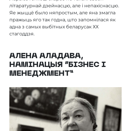
літаратурнай дзейнасцю, але і непахіснасцю.
Яе жыццё было няпростым, але яна змагла
пражыць яго так годна, што запомнілася як
адна з самых выбітных беларусак ХХ
стагоддзя.
АЛЕНА АЛАДАВА,
НАМІНАЦЫЯ “БІЗНЕС І
МЕНЕДЖМЕНТ”