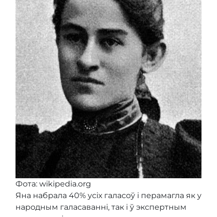
Фота: wikipedia.org
Яна набрала 40% усіх галасоў і перамагла як у
народным галасаванні, так і ў экспертным