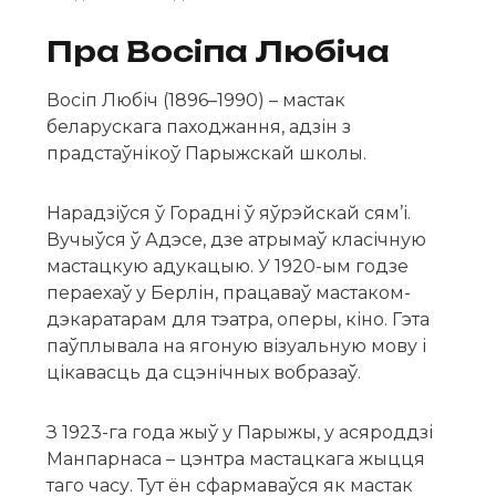
Пра Восіпа Любіча
Восіп Любіч (1896–1990) – мастак
беларускага паходжання, адзін з
прадстаўнікоў Парыжскай школы.
Нарадзіўся ў Горадні ў яўрэйскай сям’і.
Вучыўся ў Адэсе, дзе атрымаў класічную
мастацкую адукацыю. У 1920-ым годзе
пераехаў у Берлін, працаваў мастаком-
дэкаратарам для тэатра, оперы, кіно. Гэта
паўплывала на ягоную візуальную мову і
цікавасць да сцэнічных вобразаў.
З 1923-га года жыў у Парыжы, у асяроддзі
Манпарнаса – цэнтра мастацкага жыцця
таго часу. Тут ён сфармаваўся як мастак