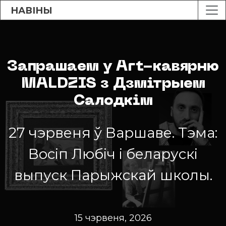
НАВІНЫ
Запрашаем у Art-кавярню
MALDZIS з Дзмітрыем
Салодкім
27 чэрвеня ў Варшаве. Тэма:
Восіп Любіч і беларускі
выпуск Парыжскай школы.
15 чэрвеня, 2026