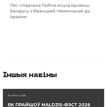
Лёс і спадчына Любіча моцна яднаюць
Беларусь з Францыяй, Нямеччынай ды
Ізраілем.
Іншыя навіны
15 ліпеня, 2026
ЯК ПРАЙШОЎ MALDZIS-ФЭСТ 2026