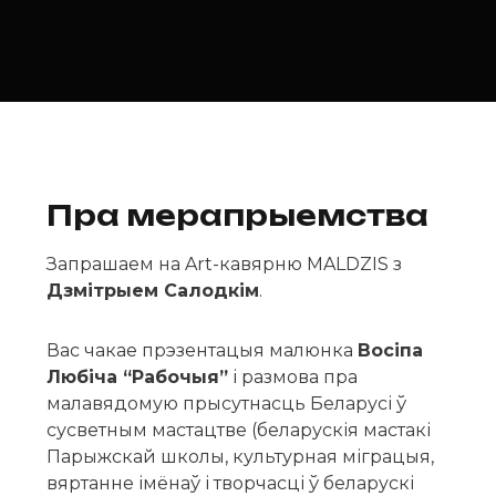
Пра мерапрыемства
Запрашаем на Art-кавярню MALDZIS з
Дзмітрыем Салодкім
.
Вас чакае прэзентацыя малюнка
Восіпа
Любіча “Рабочыя”
і размова пра
малавядомую прысутнасць Беларусі ў
сусветным мастацтве (беларускія мастакі
Парыжскай школы, культурная міграцыя,
вяртанне імёнаў і творчасці ў беларускі