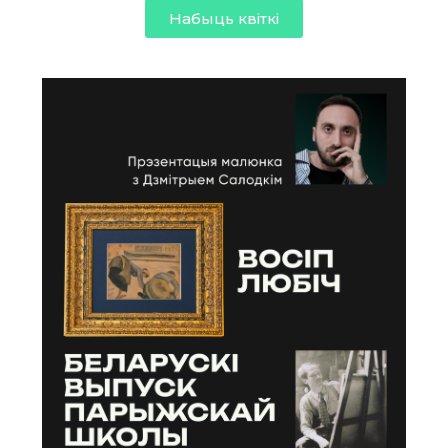
Набыць квіткі