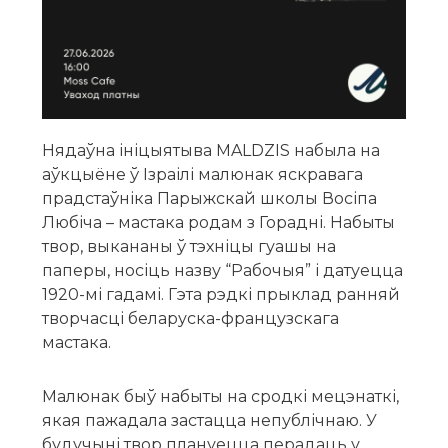
Нядаўна ініцыятыва MALDZIS набыла на
аўкцыёне ў Ізраілі малюнак яскравага
прадстаўніка Парыжскай школы Восіпа
Любіча – мастака родам з Горадні. Набыты
твор, выкананы ў тэхніцы гуашы на
паперы, носіць назву “Рабочыя” і датуецца
1920-мі гадамі. Гэта рэдкі прыклад ранняй
творчасці беларуска-французскага
мастака.
Малюнак быў набыты на сродкі мецэнаткі,
якая пажадала застацца непублічнаю. У
будучыні твор плануецца перадаць у