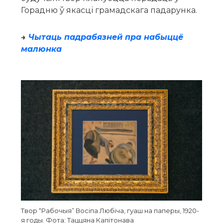
Горадню ў якасці грамадскага падарунка.
→
Чытаць падрабязней пра набыццё
малюнка
Твор “Рабочыя” Восіпа Любіча, гуаш на паперы, 1920-
я годы. Фота: Таццяна Капітонава