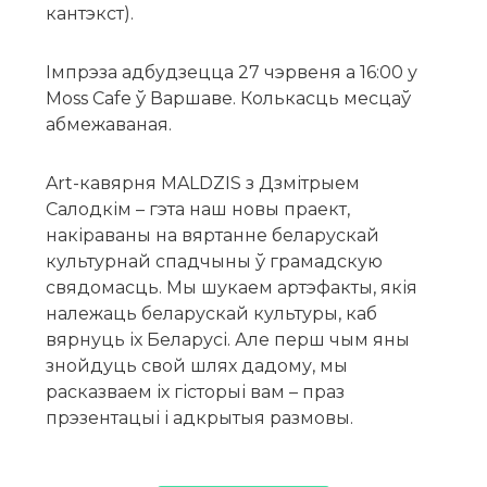
кантэкст).
Імпрэза адбудзецца 27 чэрвеня а 16:00 у
Moss Cafe ў Варшаве. Колькасць месцаў
абмежаваная.
Art-кавярня MALDZIS з Дзмітрыем
Салодкім – гэта наш новы праект,
накіраваны на вяртанне беларускай
культурнай спадчыны ў грамадскую
свядомасць. Мы шукаем артэфакты, якія
належаць беларускай культуры, каб
вярнуць іх Беларусі. Але перш чым яны
знойдуць свой шлях дадому, мы
расказваем іх гісторыі вам – праз
прэзентацыі і адкрытыя размовы.