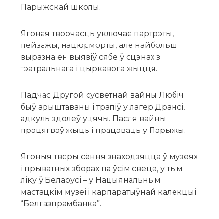
Парыжскай школы.
Ягоная творчасць уключае партрэты,
пейзажы, нацюрморты, але найбольш
выразна ён выявіў сябе ў сцэнах з
тэатральнага і цыркавога жыцця.
Падчас Другой сусветнай вайны Любіч
быў арыштаваны і трапіў у лагер Дрансі,
адкуль здолеў уцячы. Пасля вайны
працягваў жыць і працаваць у Парыжы.
Ягоныя творы сёння знаходзяцца ў музеях
і прыватных зборах па ўсім свеце, у тым
ліку ў Беларусі – у Нацыянальным
мастацкім музеі і карпаратыўнай калекцыі
“Белгазпрамбанка”.