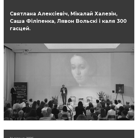
Святлана Алексіевіч, Мікалай Халезін,
Саша Філіпенка, Лявон Вольскі і каля 300
гасцей.